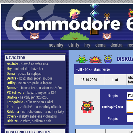
novinky
utility
hry
dema
dentra
re
DISKU
NAVIGÁTOR
Novinky
- hlavně ze světa C64
Hry
- solidní databáze her
FCIII - 64K - starší verze
Dema
- pouze ta nejlepší
Aho
Dentra
- když stačí jeden soubor
15.10.2020
tcat
for
Utility
- nejen pro práci a legraci
Recenze
- trocha textu o všem možném
PC Software
- když to nejde na C64
Nadpis
Grafika
- ne vždy jen 320x200
Fotogalerie
- důkazy nejen z akcí
Intra
- ty začátky! ... a mnohdy několik
Duchaplný text
Reklama
- na ticho dňies .. a na hry taky
Covery
- diskety zabalené v obrázku
Podpis
Diskuze
- o všem, o ničem a tak
POSLEDNÍCH 10 Z DISKUZE
FC