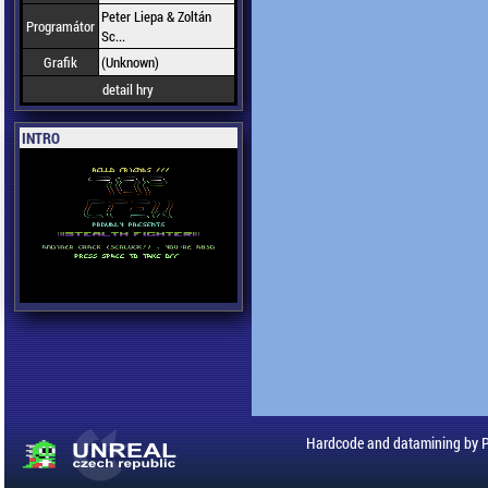
Peter Liepa & Zoltán
Programátor
Sc...
Grafik
(Unknown)
detail hry
INTRO
Hardcode and datamining by 