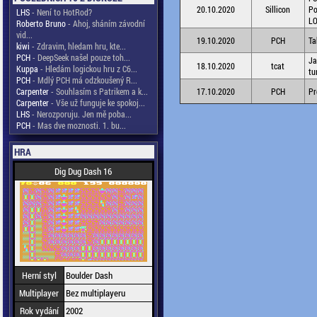
20.10.2020
Sillicon
Po
LHS
- Není to HotRod?
LO
Roberto Bruno
- Ahoj, sháním závodní
vid...
19.10.2020
PCH
Ta
kiwi
- Zdravim, hledam hru, kte...
PCH
- DeepSeek našel pouze toh...
Ja
18.10.2020
tcat
Kuppa
- Hledám logickou hru z C6...
tu
PCH
- Mdlý PCH má odzkoušený R...
Carpenter
- Souhlasím s Patrikem a k...
17.10.2020
PCH
Pr
Carpenter
- Vše už funguje ke spokoj...
LHS
- Nerozporuju. Jen mě poba...
PCH
- Mas dve moznosti. 1. bu...
HRA
Dig Dug Dash 16
Herní styl
Boulder Dash
Multiplayer
Bez multiplayeru
Rok vydání
2002