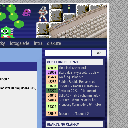
zky
fotogalerie
intra
diskuze
POSLEDNÍ RECENZE
48897
The Final ChessCard
52063
Skoro dva roky života s apli ~
49424
Wolfling Reloaded
unguje.
48287
Bubble Bobble Remastered
51607
FD-2000 - Replika disketové ~
len v základnej doske DTV,
53270
Revision 2023 - Pártyreport
54848
8MIDAS - Tak trochu jiná ark ~
54014
GP Cars - česká závodní hra! ~
Přenosný Commodore 64 - uHel
54328
~
53542
Tupouni 1 a Tupouni 2
REAKCE NA ČLÁNKY