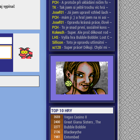
PCH
- A protože při ukládání ničím fo ~
aj vypínač
TK
- Tak jsem si ještě trochu víc hrá ~
Josef01
- Já jsem upravil vzhled šach ~
PCH
- mám ji ;) a hral jsem na ni asi ~
Josef01
- Opravdu krásná práce, člově ~
PCH
- To je snad první, sociálně kons ~
Kokesch
- Super. Ale proč děkovat rod ~
LHS
- Vyšla hra Bubble Bobble: Lost C ~
Sillicon
- Toto je opravdu utlimátní ~
sc128
- Super práce! Děkuji. Chybí mi ~
TOP 10 HRY
3559
Vegas Casino II
2400
Great Giana Sisters , The
2277
Bubble Bobble
2136
Blackwyche
1981
Entombed