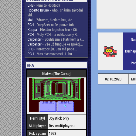
LHS
- Není to HotRod?
Roberto Bruno
- Ahoj, sháním závodní
vid...
kiwi
- Zdravim, hledam hru, kte...
PCH
- DeepSeek našel pouze toh...
Kuppa
- Hledám logickou hru z C6...
PCH
- Mdlý PCH má odzkoušený R...
Carpenter
- Souhlasím s Patrikem a k...
Nad
Carpenter
- Vše už funguje ke spokoj...
LHS
- Nerozporuju. Jen mě poba...
Duchapl
PCH
- Mas dve moznosti. 1. bu...
Pod
HRA
Klatwa [The Curse]
02.10.2020
MI
Herní styl
Joystick only
Multiplayer
Bez multiplayeru
Rok vydání
1993