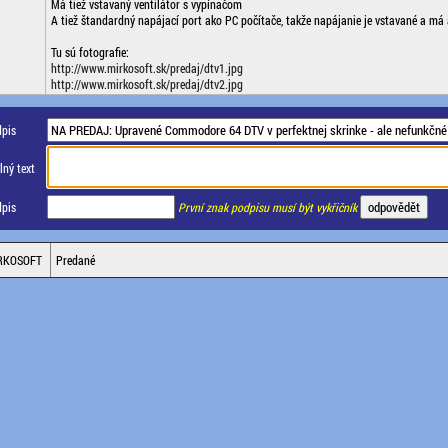
Má tiež vstavaný ventilátor s vypínačom
A tiež štandardný napájací port ako PC počítače, takže napájanie je vstavané a má 
Tu sú fotografie:
http://www.mirkosoft.sk/predaj/dtv1.jpg
http://www.mirkosoft.sk/predaj/dtv2.jpg
pis
ný text
pis
První znak podpisu musí být vykřičník
RKOSOFT
Predané