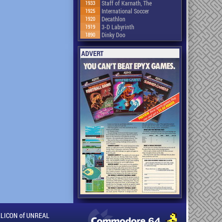
1933
Staff of Karnath, The
1925
International Soccer
1920
Decathlon
1919
3-D Labyrinth
1890
Dinky Doo
ADVERT
ILLICON of UNREAL