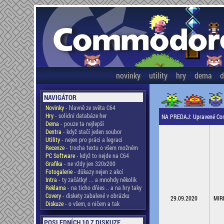
novinky
utility
hry
dema
d
NAVIGÁTOR
Novinky
- hlavně ze světa C64
Hry
- solidní databáze her
NA PREDAJ: Upravené Comm
Dema
- pouze ta nejlepší
Dentra
- když stačí jeden soubor
Utility
- nejen pro práci a legraci
Recenze
- trocha textu o všem možném
PC Software
- když to nejde na C64
Grafika
- ne vždy jen 320x200
Fotogalerie
- důkazy nejen z akcí
Intra
- ty začátky! ... a mnohdy několik
Reklama
- na ticho dňies .. a na hry taky
Covery
- diskety zabalené v obrázku
29.09.2020
MIR
Diskuze
- o všem, o ničem a tak
POSLEDNÍCH 10 Z DISKUZE