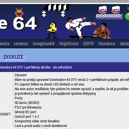
entra
recenze
inception64
HighScore
DSPD
literatura
obrá
DISKUZE
odore 64 DTV v perfektnej skrinke - ale nefunkčné
Zdravím!
Mám na predaj upravené Commodore 64 DTV verzia 2 v perfektnom prípade, ale nef
Pri zapnutí blikne na dvoch LED diódach a nič viac.
Nie som autor modikácie, tým pádom ho neviem opraviť, a myslím, že ak je problém 
je potrebné ju len vymeniť a prispájkovať správne diely/piny
Porty:
SD karta (SD2IEC)
PS/2 pre klávesnicu
Sériový IEC port
KOSOFT
Control port 1 a 2
Kompozitný video cinch konektor
Ľavé a pravé audio s cinch konektormi