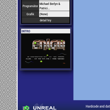
Michael Berlyn &
Programátor
Patrici...
Grafik
(None)
detail hry
INTRO
Hardcode and dat