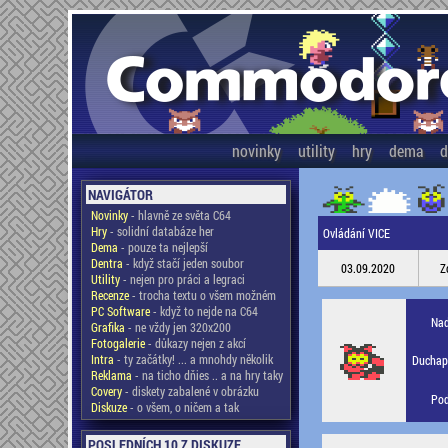
novinky
utility
hry
dema
d
NAVIGÁTOR
Novinky
- hlavně ze světa C64
Hry
- solidní databáze her
Ovládání VICE
Dema
- pouze ta nejlepší
Dentra
- když stačí jeden soubor
03.09.2020
Z
Utility
- nejen pro práci a legraci
Recenze
- trocha textu o všem možném
PC Software
- když to nejde na C64
Nad
Grafika
- ne vždy jen 320x200
Fotogalerie
- důkazy nejen z akcí
Intra
- ty začátky! ... a mnohdy několik
Duchapl
Reklama
- na ticho dňies .. a na hry taky
Covery
- diskety zabalené v obrázku
Pod
Diskuze
- o všem, o ničem a tak
POSLEDNÍCH 10 Z DISKUZE