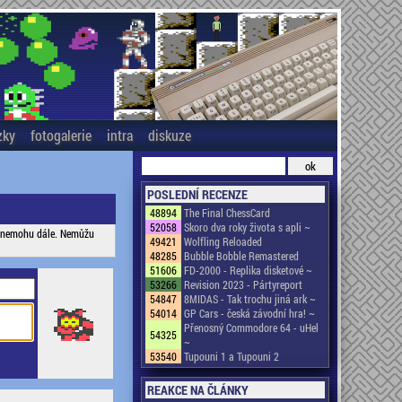
zky
fotogalerie
intra
diskuze
POSLEDNÍ RECENZE
48894
The Final ChessCard
52058
Skoro dva roky života s apli ~
le nemohu dále. Nemůžu
49421
Wolfling Reloaded
48285
Bubble Bobble Remastered
51606
FD-2000 - Replika disketové ~
53266
Revision 2023 - Pártyreport
54847
8MIDAS - Tak trochu jiná ark ~
54014
GP Cars - česká závodní hra! ~
Přenosný Commodore 64 - uHel
54325
~
53540
Tupouni 1 a Tupouni 2
REAKCE NA ČLÁNKY