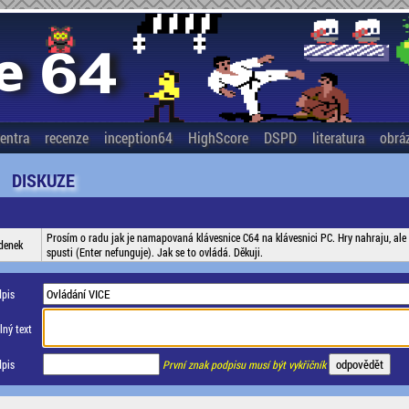
entra
recenze
inception64
HighScore
DSPD
literatura
obrá
DISKUZE
Prosím o radu jak je namapovaná klávesnice C64 na klávesnici PC. Hry nahraju, a
denek
spusti (Enter nefunguje). Jak se to ovládá. Děkuji.
pis
ný text
pis
První znak podpisu musí být vykřičník