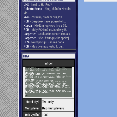
LHS
- Není to HotRod?
Roberto Bruno
- Ahoj, sháním závodní
vid...
kiwi
- Zdravim, hledam hru, kte...
PCH
- DeepSeek našel pouze toh...
Kuppa
- Hledám logickou hru z C6...
PCH
- Mdlý PCH má odzkoušený R...
Carpenter
- Souhlasím s Patrikem a k...
Carpenter
- Vše už funguje ke spokoj...
LHS
- Nerozporuju. Jen mě poba...
PCH
- Mas dve moznosti. 1. bu...
HRA
Infidel
Herní styl
Text only
Multiplayer
Bez multiplayeru
Rok vydání
1983