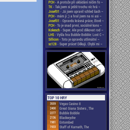
PCH
- A protože při ukládání ničím fo ~
TK
- Tak jsem si ještě trochu víc hrá ~
Josef01
- Já jsem upravil vzhled šach ~
PCH
- mám ji ;) a hral jsem na ni asi ~
Josef01
- Opravdu krásná práce, člově ~
PCH
- To je snad první, sociálně kons ~
Kokesch
- Super. Ale proč děkovat rod ~
LHS
- Vyšla hra Bubble Bobble: Lost C ~
Sillicon
- Toto je opravdu utlimátní ~
sc128
- Super práce! Děkuji. Chybí mi ~
TOP 10 HRY
3559
Vegas Casino II
2400
Great Giana Sisters , The
2277
Bubble Bobble
2136
Blackwyche
1981
Entombed
1933
Staff of Karnath, The