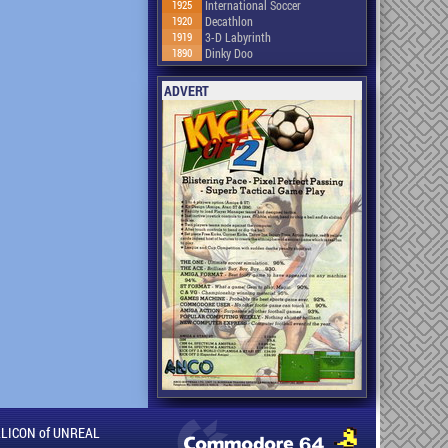
1925
International Soccer
1920
Decathlon
1919
3-D Labyrinth
1890
Dinky Doo
ADVERT
ILLICON of UNREAL