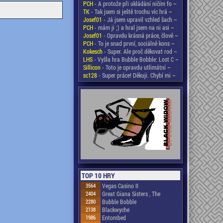
PCH
- A protože při ukládání ničím fo ~
TK
- Tak jsem si ještě trochu víc hrá ~
Josef01
- Já jsem upravil vzhled šach ~
PCH
- mám ji ;) a hral jsem na ni asi ~
Josef01
- Opravdu krásná práce, člově ~
PCH
- To je snad první, sociálně kons ~
Kokesch
- Super. Ale proč děkovat rod ~
LHS
- Vyšla hra Bubble Bobble: Lost C ~
Sillicon
- Toto je opravdu utlimátní ~
sc128
- Super práce! Děkuji. Chybí mi ~
TOP 10 HRY
3564
Vegas Casino II
2404
Great Giana Sisters , The
2280
Bubble Bobble
2138
Blackwyche
1986
Entombed