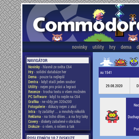
novinky
utility
hry
dema
d
NAVIGÁTOR
Novinky
- hlavně ze světa C64
Hry
- solidní databáze her
xu 1541
Dema
- pouze ta nejlepší
Dentra
- když stačí jeden soubor
29.08.2020
D
Utility
- nejen pro práci a legraci
Recenze
- trocha textu o všem možném
PC Software
- když to nejde na C64
Grafika
- ne vždy jen 320x200
Nad
Fotogalerie
- důkazy nejen z akcí
Intra
- ty začátky! ... a mnohdy několik
Reklama
- na ticho dňies .. a na hry taky
Duchapl
Covery
- diskety zabalené v obrázku
Diskuze
- o všem, o ničem a tak
Pod
POSLEDNÍCH 10 Z DISKUZE