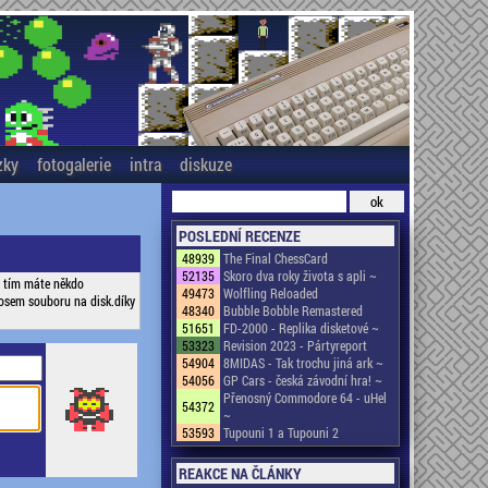
zky
fotogalerie
intra
diskuze
POSLEDNÍ RECENZE
48939
The Final ChessCard
52135
Skoro dva roky života s apli ~
s tím máte někdo
49473
Wolfling Reloaded
nosem souboru na disk.díky
48340
Bubble Bobble Remastered
51651
FD-2000 - Replika disketové ~
53323
Revision 2023 - Pártyreport
54904
8MIDAS - Tak trochu jiná ark ~
54056
GP Cars - česká závodní hra! ~
Přenosný Commodore 64 - uHel
54372
~
53593
Tupouni 1 a Tupouni 2
REAKCE NA ČLÁNKY