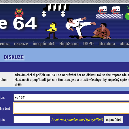
entra
recenze
inception64
HighScore
DSPD
literatura
obrá
DISKUZE
zdravím chci si pořídit XU1541 na nahrávání her na disketu tak se chci zeptat zda 
luhos
zkušenosti a popřípadě jak se s tím pracuje a a prostě vše abych byl úspěšný s pře
všem
pis
ný text
pis
První znak podpisu musí být vykřičník