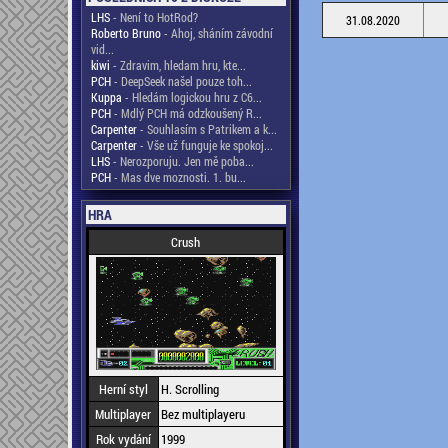
LHS
- Není to HotRod?
31.08.2020
Roberto Bruno
- Ahoj, sháním závodní
vid...
kiwi
- Zdravim, hledam hru, kte...
PCH
- DeepSeek našel pouze toh...
Kuppa
- Hledám logickou hru z C6...
PCH
- Mdlý PCH má odzkoušený R...
Carpenter
- Souhlasím s Patrikem a k...
Carpenter
- Vše už funguje ke spokoj...
LHS
- Nerozporuju. Jen mě poba...
PCH
- Mas dve moznosti. 1. bu...
HRA
Crush
Herní styl
H. Scrolling
Multiplayer
Bez multiplayeru
Rok vydání
1999