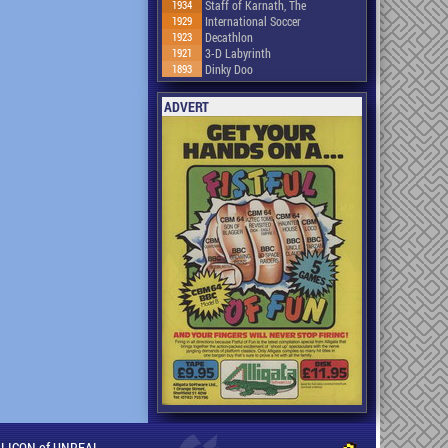
1934
Staff of Karnath, The
1929
International Soccer
1923
Decathlon
1921
3-D Labyrinth
1893
Dinky Doo
ADVERT
ILLICON of UNREAL