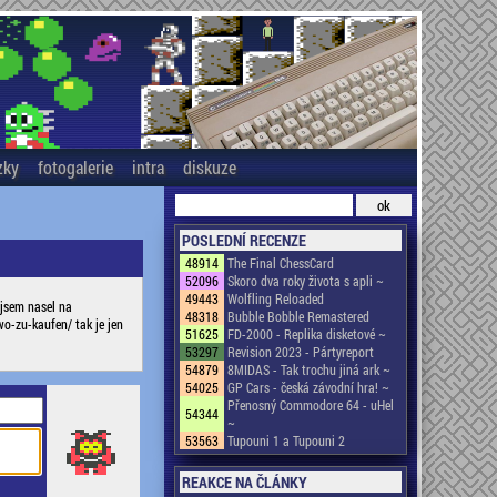
zky
fotogalerie
intra
diskuze
POSLEDNÍ RECENZE
48914
The Final ChessCard
52096
Skoro dva roky života s apli ~
49443
Wolfling Reloaded
 jsem nasel na
48318
Bubble Bobble Remastered
o-zu-kaufen/ tak je jen
51625
FD-2000 - Replika disketové ~
53297
Revision 2023 - Pártyreport
54879
8MIDAS - Tak trochu jiná ark ~
54025
GP Cars - česká závodní hra! ~
Přenosný Commodore 64 - uHel
54344
~
53563
Tupouni 1 a Tupouni 2
REAKCE NA ČLÁNKY