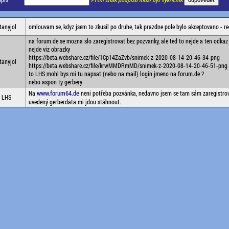
tanyjol
omlouvam se, kdyz jsem to zkusil po druhe, tak prazdne pole bylo akceptovano - re
na forum.de se mozna slo zaregistrovat bez pozvanky, ale ted to nejde a ten odkaz 
nejde viz obrazky
https://beta.webshare.cz/file/1Cp14ZaZvb/snimek-z-2020-08-14-20-46-34-png
tanyjol
https://beta.webshare.cz/file/krwMMDRmMD/snimek-z-2020-08-14-20-46-51-png
to LHS mohl bys mi tu napsat (nebo na mail) login jmeno na forum.de ?
nebo aspon ty gerbery
www.forum64.de
Na
neni potřeba pozvánka, nedavno jsem se tam sám zaregistrov
LHS
uvedený gerberdata mi jdou stáhnout.