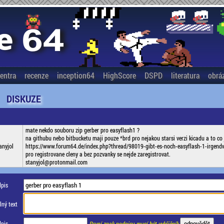
entra
recenze
inception64
HighScore
DSPD
literatura
obrá
DISKUZE
mate nekdo souboru zip gerber pro easyflash1 ?
na githubu nebo bitbucketu maji pouze *brd pro nejakou starsi verzi kicadu a to co
anyjol
https://www.forum64.de/index.php?thread/98019-gibt-es-noch-easyflash-1-irgendw
pro registrovane cleny a bez pozvanky se nejde zaregistrovat.
stanyjol@protonmail.com
pis
ný text
pis
První znak podpisu musí být vykřičník