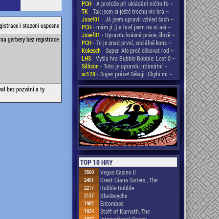
PCH
- A protože při ukládání ničím fo ~
TK
- Tak jsem si ještě trochu víc hrá ~
Josef01
- Já jsem upravil vzhled šach ~
gistrace i stazeni uspesne
PCH
- mám ji ;) a hral jsem na ni asi ~
Josef01
- Opravdu krásná práce, člově ~
na gerbery bez registrace
PCH
- To je snad první, sociálně kons ~
Kokesch
- Super. Ale proč děkovat rod ~
LHS
- Vyšla hra Bubble Bobble: Lost C ~
Sillicon
- Toto je opravdu utlimátní ~
sc128
- Super práce! Děkuji. Chybí mi ~
al bez pozvání a ty
TOP 10 HRY
3560
Vegas Casino II
2401
Great Giana Sisters , The
2277
Bubble Bobble
2137
Blackwyche
1982
Entombed
1934
Staff of Karnath, The
1927