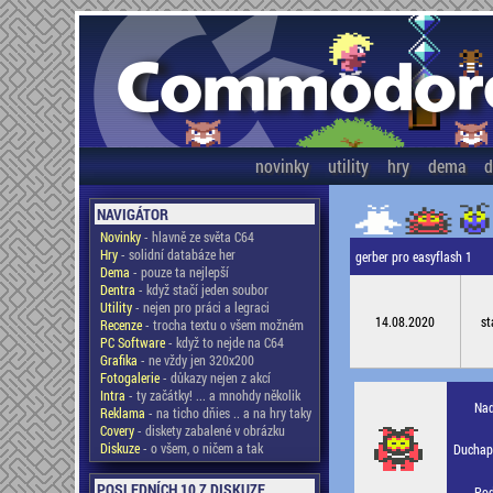
novinky
utility
hry
dema
d
NAVIGÁTOR
Novinky
- hlavně ze světa C64
Hry
- solidní databáze her
gerber pro easyflash 1
Dema
- pouze ta nejlepší
Dentra
- když stačí jeden soubor
Utility
- nejen pro práci a legraci
14.08.2020
st
Recenze
- trocha textu o všem možném
PC Software
- když to nejde na C64
Grafika
- ne vždy jen 320x200
Fotogalerie
- důkazy nejen z akcí
Intra
- ty začátky! ... a mnohdy několik
Nad
Reklama
- na ticho dňies .. a na hry taky
Covery
- diskety zabalené v obrázku
Diskuze
- o všem, o ničem a tak
Duchapl
POSLEDNÍCH 10 Z DISKUZE
Pod