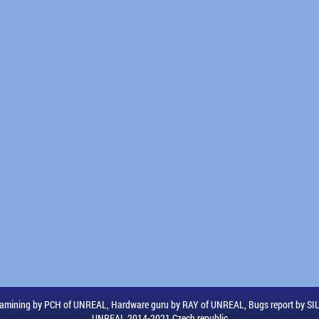
amining by PCH of UNREAL, Hardware guru by RAY of UNREAL, Bugs report by S
UNREAL 2014-2021 Czech republic