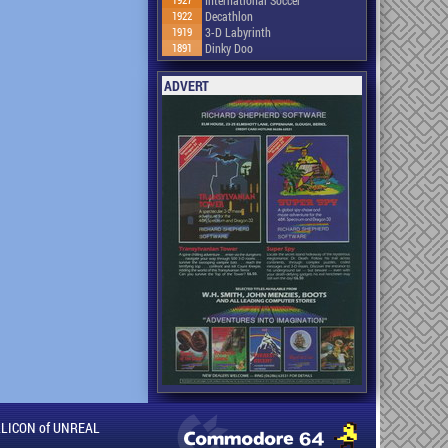
International Soccer
1922
Decathlon
1919
3-D Labyrinth
1891
Dinky Doo
ADVERT
ILLICON of UNREAL