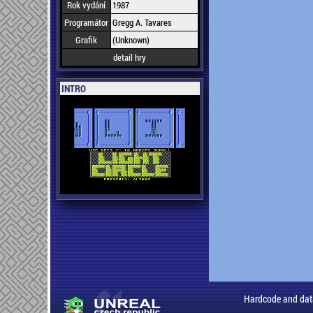
Rok vydání
1987
Programátor
Gregg A. Tavares
Grafik
(Unknown)
detail hry
INTRO
Hardcode and dat