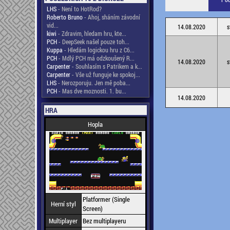
LHS
- Není to HotRod?
Roberto Bruno
- Ahoj, sháním závodní
vid...
14.08.2020
s
kiwi
- Zdravim, hledam hru, kte...
PCH
- DeepSeek našel pouze toh...
Kuppa
- Hledám logickou hru z C6...
PCH
- Mdlý PCH má odzkoušený R...
14.08.2020
s
Carpenter
- Souhlasím s Patrikem a k...
Carpenter
- Vše už funguje ke spokoj...
LHS
- Nerozporuju. Jen mě poba...
PCH
- Mas dve moznosti. 1. bu...
14.08.2020
HRA
Hopla
Platformer (Single
Herní styl
Screen)
Multiplayer
Bez multiplayeru