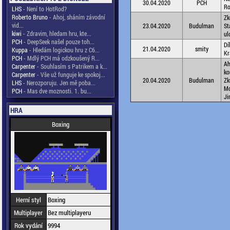
30.04.2020
PCH
Ro
LHS
- Není to HotRod?
Roberto Bruno
- Ahoj, sháním závodní
Zk
vid...
23.04.2020
Budulman
St
kiwi
- Zdravim, hledam hru, kte...
ul
PCH
- DeepSeek našel pouze toh...
Dí
21.04.2020
smity
Kuppa
- Hledám logickou hru z C6...
Kr
PCH
- Mdlý PCH má odzkoušený R...
Ah
Carpenter
- Souhlasím s Patrikem a k...
ko
Carpenter
- Vše už funguje ke spokoj...
20.04.2020
Budulman
Zk
LHS
- Nerozporuju. Jen mě poba...
Mo
PCH
- Mas dve moznosti. 1. bu...
Ji
HRA
Boxing
Herní styl
Boxing
Multiplayer
Bez multiplayeru
Rok vydání
9994