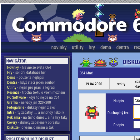
novinky
utility
hry
dema
dentra
re
DISKU
NAVIGÁTOR
Novinky
- hlavně ze světa C64
Hry
- solidní databáze her
C64 Maxi
Dema
- pouze ta nejlepší
Zda
Dentra
- když stačí jeden soubor
19.04.2020
smity
klá
Utility
- nejen pro práci a legraci
Recenze
- trocha textu o všem možném
PC Software
- když to nejde na C64
Nadpis
Grafika
- ne vždy jen 320x200
Fotogalerie
- důkazy nejen z akcí
Intra
- ty začátky! ... a mnohdy několik
Duchaplný text
Reklama
- na ticho dňies .. a na hry taky
Covery
- diskety zabalené v obrázku
Podpis
Diskuze
- o všem, o ničem a tak
POSLEDNÍCH 10 Z DISKUZE
Ne