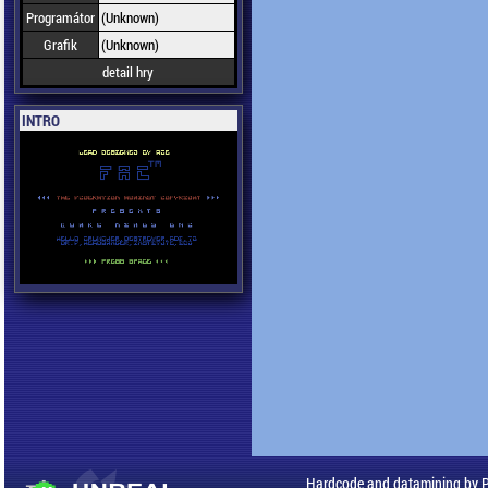
Programátor
(Unknown)
Grafik
(Unknown)
detail hry
INTRO
Hardcode and datamining by 