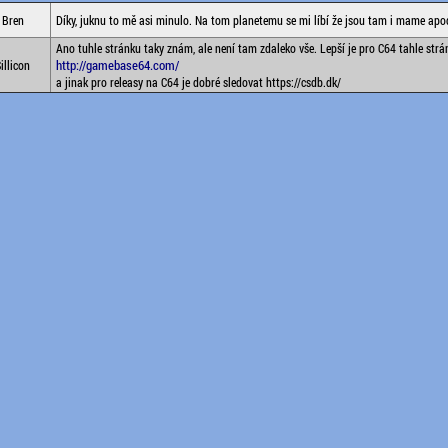
Bren
Díky, juknu to mě asi minulo. Na tom planetemu se mi líbí že jsou tam i mame apo
Ano tuhle stránku taky znám, ale není tam zdaleko vše. Lepší je pro C64 tahle strá
http://gamebase64.com/
illicon
a jinak pro releasy na C64 je dobré sledovat https://csdb.dk/