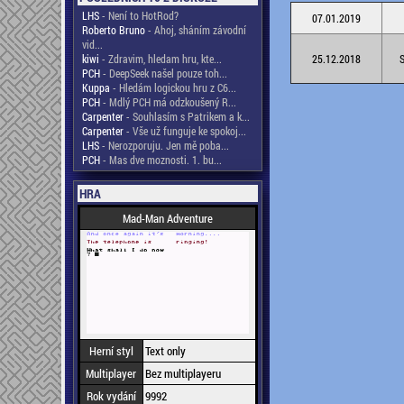
LHS
- Není to HotRod?
07.01.2019
Roberto Bruno
- Ahoj, sháním závodní
vid...
kiwi
- Zdravim, hledam hru, kte...
25.12.2018
S
PCH
- DeepSeek našel pouze toh...
Kuppa
- Hledám logickou hru z C6...
PCH
- Mdlý PCH má odzkoušený R...
Carpenter
- Souhlasím s Patrikem a k...
Carpenter
- Vše už funguje ke spokoj...
LHS
- Nerozporuju. Jen mě poba...
PCH
- Mas dve moznosti. 1. bu...
HRA
Mad-Man Adventure
Herní styl
Text only
Multiplayer
Bez multiplayeru
Rok vydání
9992