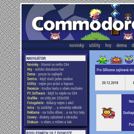
novinky
utility
hry
dema
d
NAVIGÁTOR
Novinky
- hlavně ze světa C64
Hry
- solidní databáze her
Pro Sillicona zajímavá str
Dema
- pouze ta nejlepší
Dentra
- když stačí jeden soubor
20.12.2018
Utility
- nejen pro práci a legraci
Recenze
- trocha textu o všem možném
PC Software
- když to nejde na C64
Grafika
- ne vždy jen 320x200
Nad
Fotogalerie
- důkazy nejen z akcí
Intra
- ty začátky! ... a mnohdy několik
Reklama
- na ticho dňies .. a na hry taky
Duchapl
Covery
- diskety zabalené v obrázku
Diskuze
- o všem, o ničem a tak
Pod
POSLEDNÍCH 10 Z DISKUZE