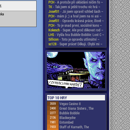
PCH
- A protože při ukládání ničím fo ~
d.
TK
- Tak jsem si ještě trochu víc hrá ~
Josef01
- Já jsem upravil vzhled šach ~
nka
PCH
- mám ji ;) a hral jsem na ni asi ~
Josef01
- Opravdu krásná práce, člově ~
PCH
- To je snad první, sociálně kons ~
Kokesch
- Super. Ale proč děkovat rod ~
LHS
- Vyšla hra Bubble Bobble: Lost C ~
Sillicon
- Toto je opravdu utlimátní ~
sc128
- Super práce! Děkuji. Chybí mi ~
TOP 10 HRY
3559
Vegas Casino II
2400
Great Giana Sisters , The
2277
Bubble Bobble
2136
Blackwyche
1981
Entombed
1933
Staff of Karnath, The