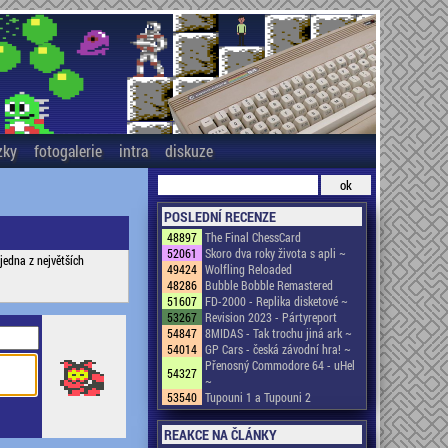
zky
fotogalerie
intra
diskuze
POSLEDNÍ RECENZE
48897
The Final ChessCard
52061
Skoro dva roky života s apli ~
jedna z největších
49424
Wolfling Reloaded
48286
Bubble Bobble Remastered
51607
FD-2000 - Replika disketové ~
53267
Revision 2023 - Pártyreport
54847
8MIDAS - Tak trochu jiná ark ~
54014
GP Cars - česká závodní hra! ~
Přenosný Commodore 64 - uHel
54327
~
53540
Tupouni 1 a Tupouni 2
REAKCE NA ČLÁNKY