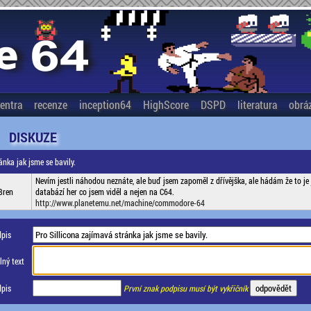
entra
recenze
inception64
HighScore
DSPD
literatura
obrá
DISKUZE
ánka jak jsme se bavily.
Nevím jestli náhodou neznáte, ale buď jsem zapoměl z dřívějška, ale hádám že to je 
Bren
databází her co jsem viděl a nejen na C64.
http://www.planetemu.net/machine/commodore-64
pis
ný text
pis
První znak podpisu musí být vykřičník