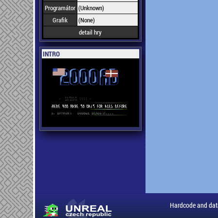
Programátor
(Unknown)
Grafik
(None)
detail hry
INTRO
Hardcode and dat