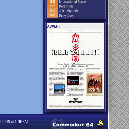
1925
International Soccer
1920
Decathlon
1919
3-D Labyrinth
1890
Dinky Doo
ADVERT
ILLICON of UNREAL