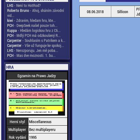
LHS
- Není to HotRod?
Př
Roberto Bruno
- Ahoj, sháním závodní
08.06.2018
Sillicon
Jd
vid...
kiwi
- Zdravim, hledam hru, kte...
PCH
- DeepSeek našel pouze toh...
Kuppa
- Hledám logickou hru z C6...
PCH
- Mdlý PCH má odzkoušený R...
Carpenter
- Souhlasím s Patrikem a k...
Carpenter
- Vše už funguje ke spokoj...
LHS
- Nerozporuju. Jen mě poba...
PCH
- Mas dve moznosti. 1. bu...
HRA
Egzamin na Prawo Jadzy
Herní styl
Miscellaneous
Multiplayer
Bez multiplayeru
Rok vydání
1995