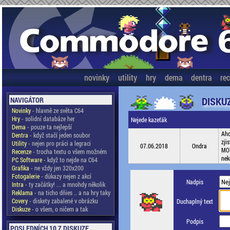
novinky
utility
hry
dema
dentra
re
DISKU
NAVIGÁTOR
Novinky
- hlavně ze světa C64
Hry
- solidní databáze her
Nejede kazeťák
Dema
- pouze ta nejlepší
Aho
Dentra
- když stačí jeden soubor
zji
Utility
- nejen pro práci a legraci
07.06.2018
Ondra
MOT
Recenze
- trocha textu o všem možném
nek
PC Software
- když to nejde na C64
Grafika
- ne vždy jen 320x200
Fotogalerie
- důkazy nejen z akcí
Nadpis
Intra
- ty začátky! ... a mnohdy několik
Reklama
- na ticho dňies .. a na hry taky
Covery
- diskety zabalené v obrázku
Duchaplný text
Diskuze
- o všem, o ničem a tak
Podpis
POSLEDNÍCH 10 Z DISKUZE