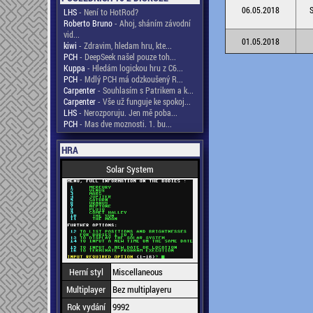
06.05.2018
S
LHS
- Není to HotRod?
Roberto Bruno
- Ahoj, sháním závodní
vid...
01.05.2018
kiwi
- Zdravim, hledam hru, kte...
PCH
- DeepSeek našel pouze toh...
Kuppa
- Hledám logickou hru z C6...
PCH
- Mdlý PCH má odzkoušený R...
Carpenter
- Souhlasím s Patrikem a k...
Carpenter
- Vše už funguje ke spokoj...
LHS
- Nerozporuju. Jen mě poba...
PCH
- Mas dve moznosti. 1. bu...
HRA
Solar System
Herní styl
Miscellaneous
Multiplayer
Bez multiplayeru
Rok vydání
9992