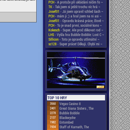
PCH
- A protože při ukládání ničím fo ~
TK
- Tak jsem si ještě trochu víc hrá ~
Josef01
- Já jsem upravil vzhled šach ~
PCH
- mám ji ;) a hral jsem na ni asi ~
Josef01
- Opravdu krásná práce, člově ~
PCH
- To je snad první, sociálně kons ~
Kokesch
- Super. Ale proč děkovat rod ~
LHS
- Vyšla hra Bubble Bobble: Lost C ~
Sillicon
- Toto je opravdu utlimátní ~
sc128
- Super práce! Děkuji. Chybí mi ~
TOP 10 HRY
3560
Vegas Casino II
2401
Great Giana Sisters , The
2278
Bubble Bobble
2137
Blackwyche
1982
Entombed
1934
Staff of Karnath, The