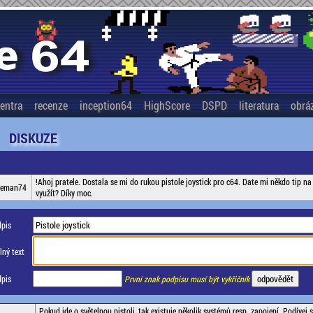
entra
recenze
inception64
HighScore
DSPD
literatura
obrá
DISKUZE
!Ahoj pratele. Dostala se mi do rukou pistole joystick pro c64. Date mi někdo tip na 
ceman74
využít? Díky moc.
pis
ný text
pis
První znak podpisu musí být vykřičník
Pokud jde o světelnou pistoli, tak existuje několik systémů resp. zapojení. Podívej 