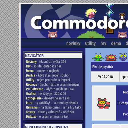
novinky
utility
hry
dema
d
NAVIGÁTOR
Novinky
- hlavně ze světa C64
Hry
- solidní databáze her
Pistole joystick
Dema
- pouze ta nejlepší
Dentra
- když stačí jeden soubor
29.04.2018
spa
Utility
- nejen pro práci a legraci
Recenze
- trocha textu o všem možném
PC Software
- když to nejde na C64
Nad
Grafika
- ne vždy jen 320x200
Fotogalerie
- důkazy nejen z akcí
Intra
- ty začátky! ... a mnohdy několik
Duchapl
Reklama
- na ticho dňies .. a na hry taky
Covery
- diskety zabalené v obrázku
Pod
Diskuze
- o všem, o ničem a tak
POSLEDNÍCH 10 Z DISKUZE