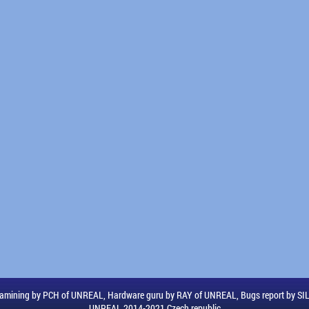
amining by PCH of UNREAL, Hardware guru by RAY of UNREAL, Bugs report by S
UNREAL 2014-2021 Czech republic