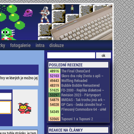
zky
fotogalerie
intra
diskuze
POSLEDNÍ RECENZE
48916
The Final ChessCard
52103
Skoro dva roky života s apli ~
hry ve kterých je možno jej
49443
Wolfling Reloaded
48319
Bubble Bobble Remastered
51625
FD-2000 - Replika disketové ~
53297
Revision 2023 - Pártyreport
54879
8MIDAS - Tak trochu jiná ark ~
54028
GP Cars - česká závodní hra! ~
Přenosný Commodore 64 - uHel
54349
~
53565
Tupouni 1 a Tupouni 2
REAKCE NA ČLÁNKY
se na tuhle stránku, je tam