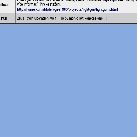
více informací i hry ke stažení.
illicon
http://home.kpn.nl/bderogee1980/projects/lightgun/lightguns.html
PCH
Zkusil bych Operation wolf !!! To by mohlo byt konecne ono !! :)