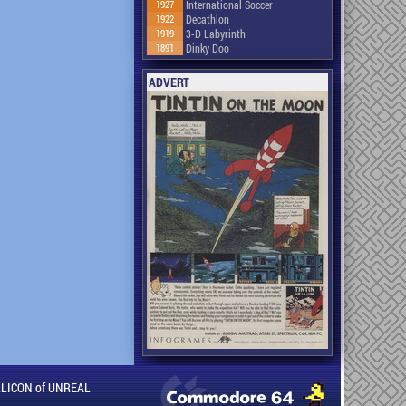
1927
International Soccer
1922
Decathlon
1919
3-D Labyrinth
1891
Dinky Doo
ADVERT
ILLICON of UNREAL