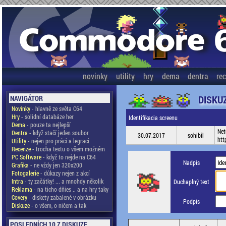
novinky
utility
hry
dema
dentra
re
DISKU
NAVIGÁTOR
Novinky
- hlavně ze světa C64
Hry
- solidní databáze her
Identifikacia screenu
Dema
- pouze ta nejlepší
Net
Dentra
- když stačí jeden soubor
30.07.2017
sohibil
htt
Utility
- nejen pro práci a legraci
Recenze
- trocha textu o všem možném
PC Software
- když to nejde na C64
Nadpis
Grafika
- ne vždy jen 320x200
Fotogalerie
- důkazy nejen z akcí
Intra
- ty začátky! ... a mnohdy několik
Duchaplný text
Reklama
- na ticho dňies .. a na hry taky
Covery
- diskety zabalené v obrázku
Podpis
Diskuze
- o všem, o ničem a tak
POSLEDNÍCH 10 Z DISKUZE