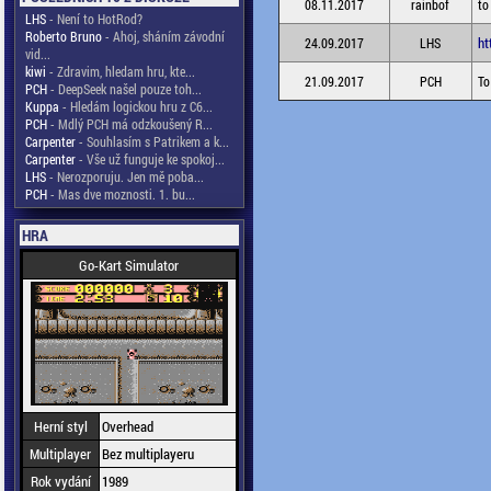
08.11.2017
rainbof
to
LHS
- Není to HotRod?
Roberto Bruno
- Ahoj, sháním závodní
ht
24.09.2017
LHS
vid...
kiwi
- Zdravim, hledam hru, kte...
21.09.2017
PCH
To
PCH
- DeepSeek našel pouze toh...
Kuppa
- Hledám logickou hru z C6...
PCH
- Mdlý PCH má odzkoušený R...
Carpenter
- Souhlasím s Patrikem a k...
Carpenter
- Vše už funguje ke spokoj...
LHS
- Nerozporuju. Jen mě poba...
PCH
- Mas dve moznosti. 1. bu...
HRA
Go-Kart Simulator
Herní styl
Overhead
Multiplayer
Bez multiplayeru
Rok vydání
1989