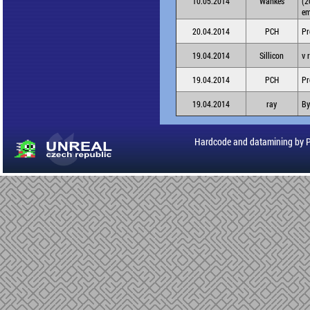
10.05.2014
Wankes
(2
em
20.04.2014
PCH
Pr
19.04.2014
Sillicon
v 
19.04.2014
PCH
Pr
19.04.2014
ray
By
Hardcode and datamining by 