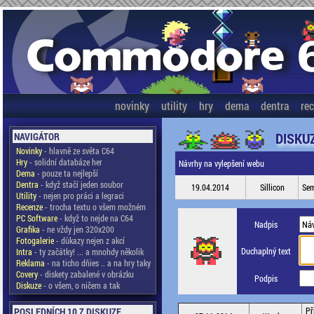
novinky
utility
hry
dema
dentra
re
DISKU
NAVIGÁTOR
Novinky
- hlavně ze světa C64
Hry
- solidní databáze her
Návrhy na vylepšení webu
Dema
- pouze ta nejlepší
Dentra
- když stačí jeden soubor
19.04.2014
Sillicon
Sem
Utility
- nejen pro práci a legraci
Recenze
- trocha textu o všem možném
PC Software
- když to nejde na C64
Nadpis
Grafika
- ne vždy jen 320x200
Fotogalerie
- důkazy nejen z akcí
Duchaplný text
Intra
- ty začátky! ... a mnohdy několik
Reklama
- na ticho dňies .. a na hry taky
Covery
- diskety zabalené v obrázku
Podpis
Diskuze
- o všem, o ničem a tak
POSLEDNÍCH 10 Z DISKUZE
Př