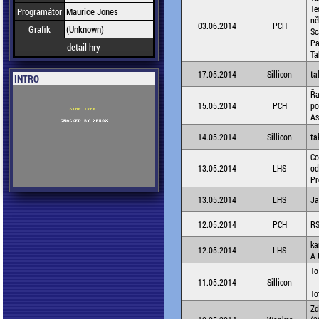
Te
Programátor
Maurice Jones
ně
03.06.2014
PCH
Grafik
(Unknown)
Sc
Pa
detail hry
Ta
17.05.2014
Sillicon
ta
INTRO
Řa
15.05.2014
PCH
po
As
14.05.2014
Sillicon
ta
Co
13.05.2014
LHS
od
Pr
13.05.2014
LHS
Ja
12.05.2014
PCH
RS
ka
12.05.2014
LHS
A 
To
11.05.2014
Sillicon
To
Zd