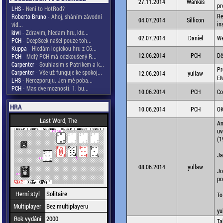
27.11.2014
Wankes
pr
LHS
- Není to HotRod?
Re
Roberto Bruno
- Ahoj, sháním závodní
04.07.2014
Sillicon
in
vid...
kiwi
- Zdravim, hledam hru, kte...
02.07.2014
Daniel
We
PCH
- DeepSeek našel pouze toh...
Kuppa
- Hledám logickou hru z C6...
12.06.2014
PCH
Dě
PCH
- Mdlý PCH má odzkoušený R...
Carpenter
- Souhlasím s Patrikem a k...
Pr
Carpenter
- Vše už funguje ke spokoj...
12.06.2014
yullaw
E
LHS
- Nerozporuju. Jen mě poba...
PCH
- Mas dve moznosti. 1. bu...
10.06.2014
PCH
Co
HRA
10.06.2014
PCH
OK
Last Word, The
An
uv
(1
Ja
08.06.2014
yullaw
Jo
po
Herní styl
Solitaire
To
Multiplayer
Bez multiplayeru
yu
Rok vydání
2000
Ta