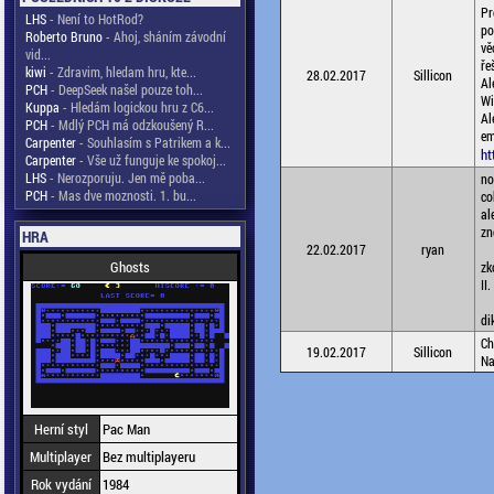
Pr
LHS
- Není to HotRod?
po
Roberto Bruno
- Ahoj, sháním závodní
vě
vid...
ře
kiwi
- Zdravim, hledam hru, kte...
28.02.2017
Sillicon
Al
PCH
- DeepSeek našel pouze toh...
Wi
Kuppa
- Hledám logickou hru z C6...
Al
PCH
- Mdlý PCH má odzkoušený R...
em
Carpenter
- Souhlasím s Patrikem a k...
ht
Carpenter
- Vše už funguje ke spokoj...
LHS
- Nerozporuju. Jen mě poba...
no
PCH
- Mas dve moznosti. 1. bu...
co
al
zn
HRA
22.02.2017
ryan
Ghosts
zk
II.
di
Ch
19.02.2017
Sillicon
Na
Herní styl
Pac Man
Multiplayer
Bez multiplayeru
Rok vydání
1984