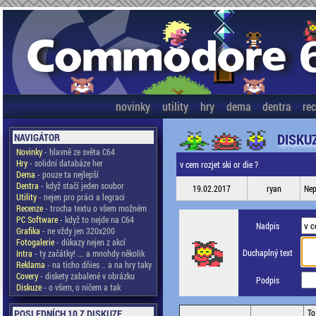
novinky
utility
hry
dema
dentra
re
DISKU
NAVIGÁTOR
Novinky
- hlavně ze světa C64
Hry
- solidní databáze her
v cem rozjet ski or die ?
Dema
- pouze ta nejlepší
Dentra
- když stačí jeden soubor
19.02.2017
ryan
Nep
Utility
- nejen pro práci a legraci
Recenze
- trocha textu o všem možném
PC Software
- když to nejde na C64
Nadpis
Grafika
- ne vždy jen 320x200
Fotogalerie
- důkazy nejen z akcí
Duchaplný text
Intra
- ty začátky! ... a mnohdy několik
Reklama
- na ticho dňies .. a na hry taky
Covery
- diskety zabalené v obrázku
Podpis
Diskuze
- o všem, o ničem a tak
POSLEDNÍCH 10 Z DISKUZE
To