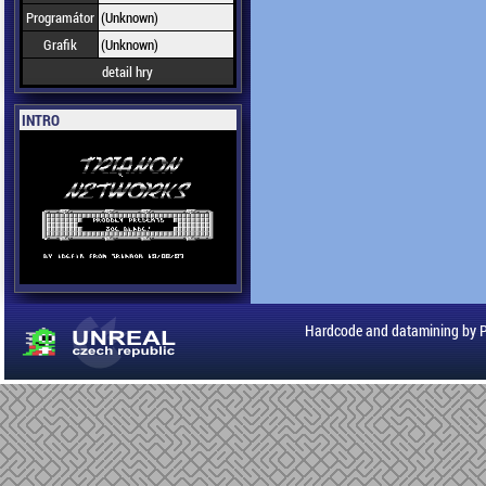
Programátor
(Unknown)
Grafik
(Unknown)
detail hry
INTRO
Hardcode and datamining by 