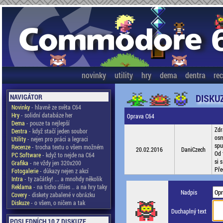
novinky
utility
hry
dema
dentra
re
DISKU
NAVIGÁTOR
Novinky
- hlavně ze světa C64
Hry
- solidní databáze her
Oprava C64
Dema
- pouze ta nejlepší
Zdr
Dentra
- když stačí jeden soubor
osm
Utility
- nejen pro práci a legraci
spu
Recenze
- trocha textu o všem možném
20.02.2016
DaniCzech
Od 
PC Software
- když to nejde na C64
si 
Grafika
- ne vždy jen 320x200
Pře
Fotogalerie
- důkazy nejen z akcí
Intra
- ty začátky! ... a mnohdy několik
Reklama
- na ticho dňies .. a na hry taky
Nadpis
Covery
- diskety zabalené v obrázku
Diskuze
- o všem, o ničem a tak
Duchaplný text
POSLEDNÍCH 10 Z DISKUZE