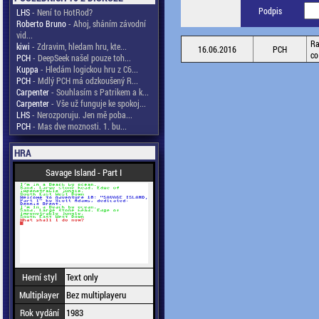
Podpis
LHS
- Není to HotRod?
Roberto Bruno
- Ahoj, sháním závodní
vid...
Ra
kiwi
- Zdravim, hledam hru, kte...
16.06.2016
PCH
co
PCH
- DeepSeek našel pouze toh...
Kuppa
- Hledám logickou hru z C6...
PCH
- Mdlý PCH má odzkoušený R...
Carpenter
- Souhlasím s Patrikem a k...
Carpenter
- Vše už funguje ke spokoj...
LHS
- Nerozporuju. Jen mě poba...
PCH
- Mas dve moznosti. 1. bu...
HRA
Savage Island - Part I
Herní styl
Text only
Multiplayer
Bez multiplayeru
Rok vydání
1983