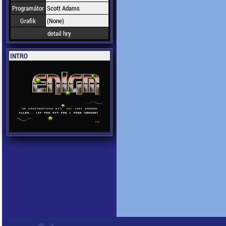
Programátor
Scott Adams
Grafik
(None)
detail hry
INTRO