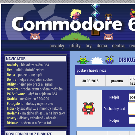
novinky
utility
hry
dema
dentra
re
DISKU
NAVIGÁTOR
Novinky
- hlavně ze světa C64
Hry
- solidní databáze her
postava hazela noze
Dema
- pouze ta nejlepší
aho
Dentra
- když stačí jeden soubor
30.08.2015
pazoura
haz
Utility
- nejen pro práci a legraci
Recenze
- trocha textu o všem možném
PC Software
- když to nejde na C64
Nadpis
Grafika
- ne vždy jen 320x200
Fotogalerie
- důkazy nejen z akcí
Intra
- ty začátky! ... a mnohdy několik
Duchaplný text
Reklama
- na ticho dňies .. a na hry taky
Covery
- diskety zabalené v obrázku
Podpis
Diskuze
- o všem, o ničem a tak
POSLEDNÍCH 10 Z DISKUZE