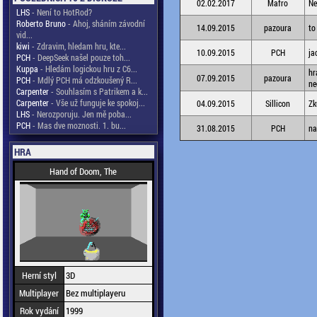
02.02.2017
Mafro
Ne
LHS
- Není to HotRod?
Roberto Bruno
- Ahoj, sháním závodní
14.09.2015
pazoura
to
vid...
kiwi
- Zdravim, hledam hru, kte...
10.09.2015
PCH
ja
PCH
- DeepSeek našel pouze toh...
Kuppa
- Hledám logickou hru z C6...
hr
07.09.2015
pazoura
PCH
- Mdlý PCH má odzkoušený R...
ne
Carpenter
- Souhlasím s Patrikem a k...
Carpenter
- Vše už funguje ke spokoj...
04.09.2015
Sillicon
Zk
LHS
- Nerozporuju. Jen mě poba...
PCH
- Mas dve moznosti. 1. bu...
31.08.2015
PCH
na
HRA
Hand of Doom, The
Herní styl
3D
Multiplayer
Bez multiplayeru
Rok vydání
1999