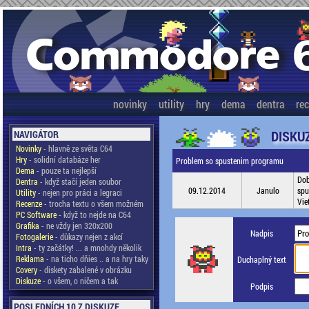
novinky
utility
hry
dema
dentra
re
DISKU
NAVIGÁTOR
Novinky
- hlavně ze světa C64
Hry
- solidní databáze her
Problem so spustenim programu
Dema
- pouze ta nejlepší
Dob
Dentra
- když stačí jeden soubor
09.12.2014
Janulo
spu
Utility
- nejen pro práci a legraci
Vie
Recenze
- trocha textu o všem možném
PC Software
- když to nejde na C64
Grafika
- ne vždy jen 320x200
Nadpis
Fotogalerie
- důkazy nejen z akcí
Intra
- ty začátky! ... a mnohdy několik
Reklama
- na ticho dňies .. a na hry taky
Duchaplný text
Covery
- diskety zabalené v obrázku
Diskuze
- o všem, o ničem a tak
Podpis
POSLEDNÍCH 10 Z DISKUZE