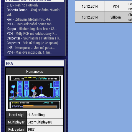
Le
LHS
- Není to HotRod?
15.12.2014
PCH
ne
Roberto Bruno
- Ahoj, sháním závodní
vid...
Ch
10.12.2014
Sillicon
kiwi
- Zdravim, hledam hru, kte...
ce
PCH
- DeepSeek našel pouze toh...
Kuppa
- Hledám logickou hru z C6...
PCH
- Mdlý PCH má odzkoušený R...
Carpenter
- Souhlasím s Patrikem a k...
Carpenter
- Vše už funguje ke spokoj...
LHS
- Nerozporuju. Jen mě poba...
PCH
- Mas dve moznosti. 1. bu...
HRA
Humanoids
Herní styl
H. Scrolling
Multiplayer
Bez multiplayeru
Rok vydání
1987