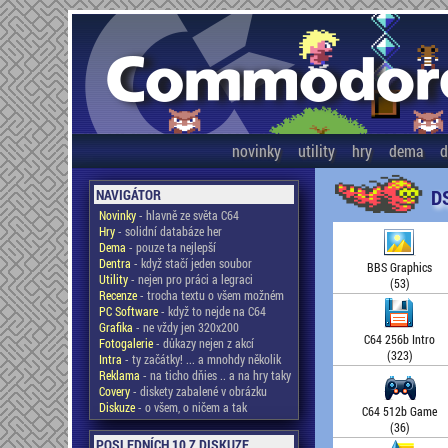
novinky
utility
hry
dema
d
D
NAVIGÁTOR
Novinky
- hlavně ze světa C64
Hry
- solidní databáze her
Dema
- pouze ta nejlepší
Dentra
- když stačí jeden soubor
BBS Graphics
Utility
- nejen pro práci a legraci
(53)
Recenze
- trocha textu o všem možném
PC Software
- když to nejde na C64
Grafika
- ne vždy jen 320x200
C64 256b Intro
Fotogalerie
- důkazy nejen z akcí
(323)
Intra
- ty začátky! ... a mnohdy několik
Reklama
- na ticho dňies .. a na hry taky
Covery
- diskety zabalené v obrázku
Diskuze
- o všem, o ničem a tak
C64 512b Game
(36)
POSLEDNÍCH 10 Z DISKUZE