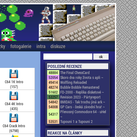
zky
fotogalerie
intra
diskuze
POSLEDNÍ RECENZE
48884
The Final ChessCard
52054
Skoro dva roky života s apli ~
C64 1K Intro
49414
Wolfling Reloaded
(157)
48274
Bubble Bobble Remastered
51602
FD-2000 - Replika disketové ~
53257
Revision 2023 - Pártyreport
54842
8MIDAS - Tak trochu jiná ark ~
C64 4K Intro
54008
GP Cars - česká závodní hra! ~
(435)
Přenosný Commodore 64 - uHel
54317
~
53531
Tupouni 1 a Tupouni 2
C64 Crack Intro
(6798)
REAKCE NA ČLÁNKY