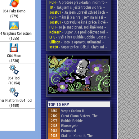
PCH
- A protože při ukládání ničím fo ~
TK
- Tak jsem si ještě trochu víc hrá ~
C64 Fake Demo
Josef01
- Já jsem upravil vzhled šach ~
(279)
PCH
- mám ji ;) a hral jsem na ni asi ~
Josef01
- Opravdu krásná práce, člově ~
PCH
- To je snad první, sociálně kons ~
Kokesch
- Super. Ale proč děkovat rod ~
4 Graphics Collection
LHS
- Vyšla hra Bubble Bobble: Lost C ~
(1555)
Sillicon
- Toto je opravdu utlimátní ~
sc128
- Super práce! Děkuji. Chybí mi ~
C64 Misc.
(4236)
C64 Tool
(10154)
her Platform C64 Tool
TOP 10 HRY
(1488)
3559
Vegas Casino II
2400
Great Giana Sisters , The
2277
Bubble Bobble
2135
Blackwyche
1981
Entombed
1933
Staff of Karnath, The