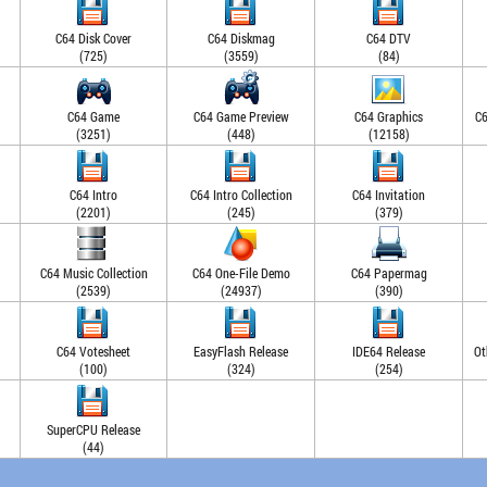
C64 Disk Cover
C64 Diskmag
C64 DTV
(725)
(3559)
(84)
C64 Game
C64 Game Preview
C64 Graphics
C6
(3251)
(448)
(12158)
C64 Intro
C64 Intro Collection
C64 Invitation
(2201)
(245)
(379)
C64 Music Collection
C64 One-File Demo
C64 Papermag
(2539)
(24937)
(390)
C64 Votesheet
EasyFlash Release
IDE64 Release
Ot
(100)
(324)
(254)
SuperCPU Release
(44)