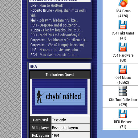
LHS
- Není to HotRod?
Roberto Bruno
- Ahoj, sháním závodní
C64 Demo
vid...
(4126)
kiwi
- Zdravim, hledam hru, kte...
PCH
- DeepSeek našel pouze toh...
Kuppa
- Hledám logickou hru z C6...
C64 Fake Game
PCH
- Mdlý PCH má odzkoušený R...
(41)
Carpenter
- Souhlasím s Patrikem a k...
Carpenter
- Vše už funguje ke spokoj...
LHS
- Nerozporuju. Jen mě poba...
PCH
- Mas dve moznosti. 1. bu...
C64 Hardware
(68)
HRA
Trollkarlens Quest
C64 Music
(16562)
C64 Tool Collection
(929)
Herní styl
Text only
REU Release
(71)
Multiplayer
Bez multiplayeru
Rok vydání
1991