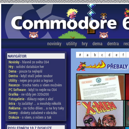
novinky
utility
hry
dema
dentra
re
#
a
b
c
d
e
f
NAVIGÁTOR
Novinky
- hlavně ze světa C64
PŘEBALY 
Hry
- solidní databáze her
Dema
- pouze ta nejlepší
Dentra
- když stačí jeden soubor
Utility
- nejen pro práci a legraci
Recenze
- trocha textu o všem možném
PC Software
- když to nejde na C64
Grafika
- ne vždy jen 320x200
Fotogalerie
- důkazy nejen z akcí
Intra
- ty začátky! ... a mnohdy několik
Reklama
- na ticho dňies .. a na hry taky
Covery
- diskety zabalené v obrázku
Diskuze
- o všem, o ničem a tak
POSLEDNÍCH 10 Z DISKUZE