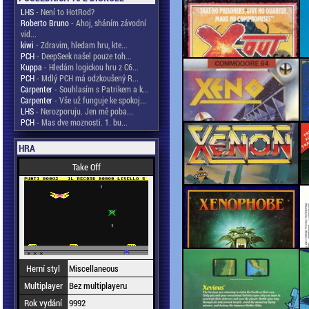
LHS
- Není to HotRod?
Roberto Bruno
- Ahoj, sháním závodní
vid...
kiwi
- Zdravim, hledam hru, kte...
PCH
- DeepSeek našel pouze toh...
Kuppa
- Hledám logickou hru z C6...
PCH
- Mdlý PCH má odzkoušený R...
Carpenter
- Souhlasím s Patrikem a k...
Carpenter
- Vše už funguje ke spokoj...
LHS
- Nerozporuju. Jen mě poba...
PCH
- Mas dve moznosti. 1. bu...
HRA
Take Off
Herní styl
Miscellaneous
Multiplayer
Bez multiplayeru
Rok vydání
9992