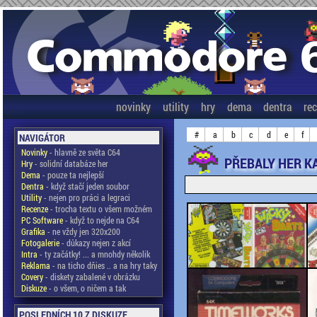
novinky
utility
hry
dema
dentra
re
#
a
b
c
d
e
f
NAVIGÁTOR
Novinky
- hlavně ze světa C64
PŘEBALY HER KA
Hry
- solidní databáze her
Dema
- pouze ta nejlepší
Dentra
- když stačí jeden soubor
Utility
- nejen pro práci a legraci
Recenze
- trocha textu o všem možném
PC Software
- když to nejde na C64
Grafika
- ne vždy jen 320x200
Fotogalerie
- důkazy nejen z akcí
Intra
- ty začátky! ... a mnohdy několik
Reklama
- na ticho dňies .. a na hry taky
Covery
- diskety zabalené v obrázku
Diskuze
- o všem, o ničem a tak
POSLEDNÍCH 10 Z DISKUZE