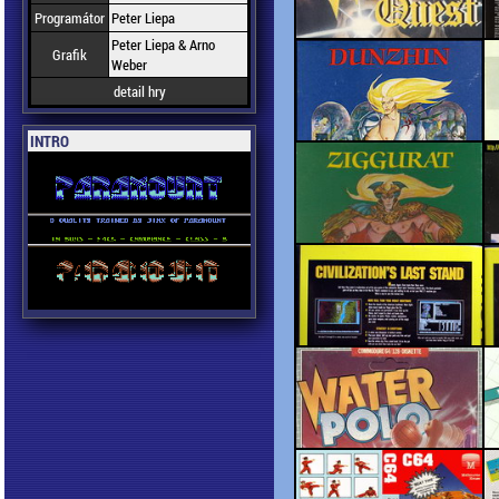
Programátor
Peter Liepa
Peter Liepa & Arno
Grafik
Weber
detail hry
INTRO