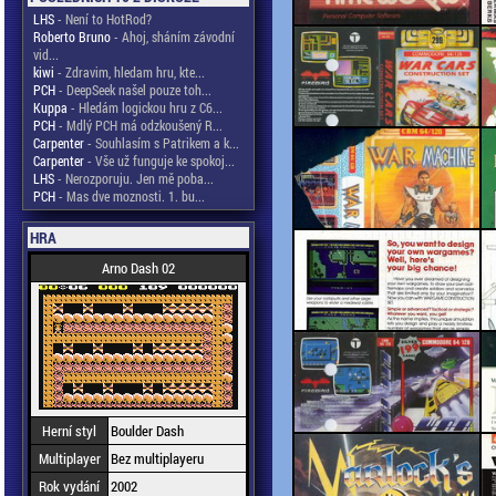
LHS
- Není to HotRod?
Roberto Bruno
- Ahoj, sháním závodní
vid...
kiwi
- Zdravim, hledam hru, kte...
PCH
- DeepSeek našel pouze toh...
Kuppa
- Hledám logickou hru z C6...
PCH
- Mdlý PCH má odzkoušený R...
Carpenter
- Souhlasím s Patrikem a k...
Carpenter
- Vše už funguje ke spokoj...
LHS
- Nerozporuju. Jen mě poba...
PCH
- Mas dve moznosti. 1. bu...
HRA
Arno Dash 02
Herní styl
Boulder Dash
Multiplayer
Bez multiplayeru
Rok vydání
2002