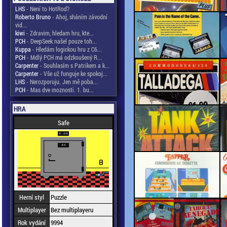
LHS
- Není to HotRod?
Roberto Bruno
- Ahoj, sháním závodní
vid...
kiwi
- Zdravim, hledam hru, kte...
PCH
- DeepSeek našel pouze toh...
Kuppa
- Hledám logickou hru z C6...
PCH
- Mdlý PCH má odzkoušený R...
Carpenter
- Souhlasím s Patrikem a k...
Carpenter
- Vše už funguje ke spokoj...
LHS
- Nerozporuju. Jen mě poba...
PCH
- Mas dve moznosti. 1. bu...
HRA
Safe
Herní styl
Puzzle
Multiplayer
Bez multiplayeru
Rok vydání
9994