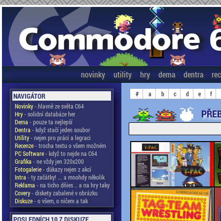
novinky
utility
hry
dema
dentra
re
#
a
b
c
d
e
f
NAVIGÁTOR
Novinky
- hlavně ze světa C64
PŘEB
Hry
- solidní databáze her
Dema
- pouze ta nejlepší
Dentra
- když stačí jeden soubor
Utility
- nejen pro práci a legraci
Recenze
- trocha textu o všem možném
PC Software
- když to nejde na C64
Grafika
- ne vždy jen 320x200
Fotogalerie
- důkazy nejen z akcí
Intra
- ty začátky! ... a mnohdy několik
Reklama
- na ticho dňies .. a na hry taky
Covery
- diskety zabalené v obrázku
Diskuze
- o všem, o ničem a tak
POSLEDNÍCH 10 Z DISKUZE