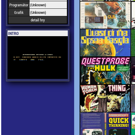
Programátor
(Unknown)
Grafik
(Unknown)
detail hry
INTRO