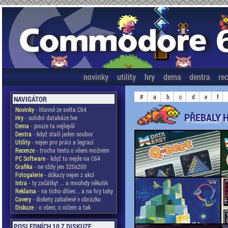
novinky
utility
hry
dema
dentra
re
#
a
b
c
d
e
f
NAVIGÁTOR
Novinky
- hlavně ze světa C64
PŘEBALY H
Hry
- solidní databáze her
Dema
- pouze ta nejlepší
Dentra
- když stačí jeden soubor
Utility
- nejen pro práci a legraci
Recenze
- trocha textu o všem možném
PC Software
- když to nejde na C64
Grafika
- ne vždy jen 320x200
Fotogalerie
- důkazy nejen z akcí
Intra
- ty začátky! ... a mnohdy několik
Reklama
- na ticho dňies .. a na hry taky
Covery
- diskety zabalené v obrázku
Diskuze
- o všem, o ničem a tak
POSLEDNÍCH 10 Z DISKUZE