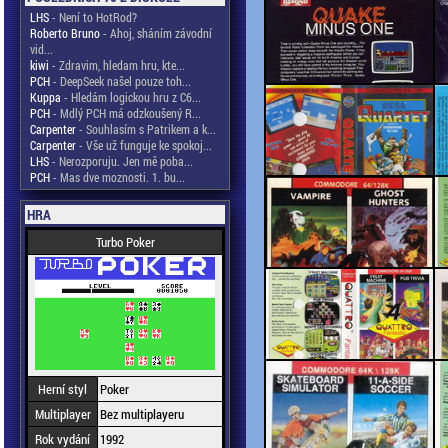
LHS
- Není to HotRod?
Roberto Bruno
- Ahoj, sháním závodní
vid...
kiwi
- Zdravim, hledam hru, kte...
PCH
- DeepSeek našel pouze toh...
Kuppa
- Hledám logickou hru z C6...
PCH
- Mdlý PCH má odzkoušený R...
Carpenter
- Souhlasím s Patrikem a k...
Carpenter
- Vše už funguje ke spokoj...
LHS
- Nerozporuju. Jen mě poba...
PCH
- Mas dve moznosti. 1. bu...
HRA
Turbo Poker
Herní styl
Poker
Multiplayer
Bez multiplayeru
Rok vydání
1992