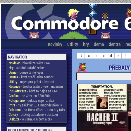
novinky
utility
hry
dema
dentra
re
#
a
b
c
d
e
f
NAVIGÁTOR
Novinky
- hlavně ze světa C64
PŘEBALY 
Hry
- solidní databáze her
Dema
- pouze ta nejlepší
Dentra
- když stačí jeden soubor
Utility
- nejen pro práci a legraci
Recenze
- trocha textu o všem možném
PC Software
- když to nejde na C64
Grafika
- ne vždy jen 320x200
Fotogalerie
- důkazy nejen z akcí
Intra
- ty začátky! ... a mnohdy několik
Reklama
- na ticho dňies .. a na hry taky
Covery
- diskety zabalené v obrázku
Diskuze
- o všem, o ničem a tak
POSLEDNÍCH 10 Z DISKUZE