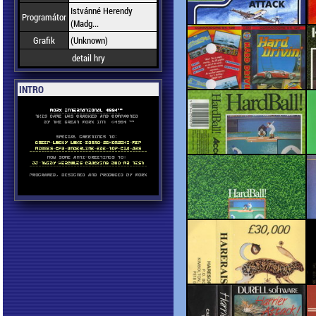
Istvánné Herendy
Programátor
(Madg...
Grafik
(Unknown)
detail hry
INTRO