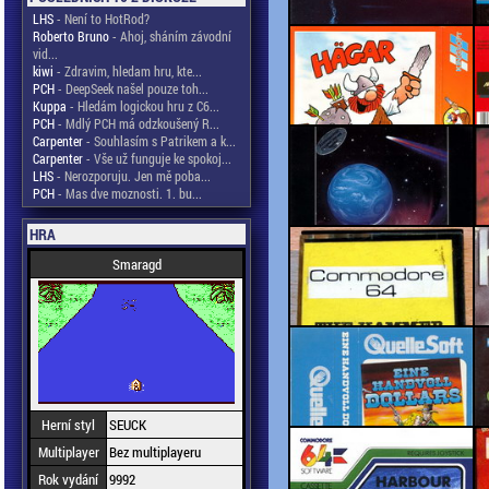
LHS
- Není to HotRod?
Roberto Bruno
- Ahoj, sháním závodní
vid...
kiwi
- Zdravim, hledam hru, kte...
PCH
- DeepSeek našel pouze toh...
Kuppa
- Hledám logickou hru z C6...
PCH
- Mdlý PCH má odzkoušený R...
Carpenter
- Souhlasím s Patrikem a k...
Carpenter
- Vše už funguje ke spokoj...
LHS
- Nerozporuju. Jen mě poba...
PCH
- Mas dve moznosti. 1. bu...
HRA
Smaragd
Herní styl
SEUCK
Multiplayer
Bez multiplayeru
Rok vydání
9992