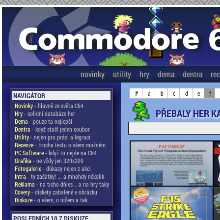
novinky
utility
hry
dema
dentra
re
#
a
b
c
d
e
f
NAVIGÁTOR
Novinky
- hlavně ze světa C64
PŘEBALY HER KA
Hry
- solidní databáze her
Dema
- pouze ta nejlepší
Dentra
- když stačí jeden soubor
Utility
- nejen pro práci a legraci
Recenze
- trocha textu o všem možném
PC Software
- když to nejde na C64
Grafika
- ne vždy jen 320x200
Fotogalerie
- důkazy nejen z akcí
Intra
- ty začátky! ... a mnohdy několik
Reklama
- na ticho dňies .. a na hry taky
Covery
- diskety zabalené v obrázku
Diskuze
- o všem, o ničem a tak
POSLEDNÍCH 10 Z DISKUZE