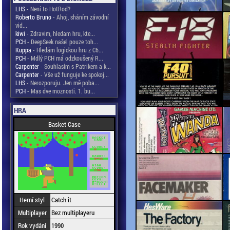
LHS
- Není to HotRod?
Roberto Bruno
- Ahoj, sháním závodní
vid...
kiwi
- Zdravim, hledam hru, kte...
PCH
- DeepSeek našel pouze toh...
Kuppa
- Hledám logickou hru z C6...
PCH
- Mdlý PCH má odzkoušený R...
Carpenter
- Souhlasím s Patrikem a k...
Carpenter
- Vše už funguje ke spokoj...
LHS
- Nerozporuju. Jen mě poba...
PCH
- Mas dve moznosti. 1. bu...
HRA
Basket Case
Herní styl
Catch it
Multiplayer
Bez multiplayeru
Rok vydání
1990