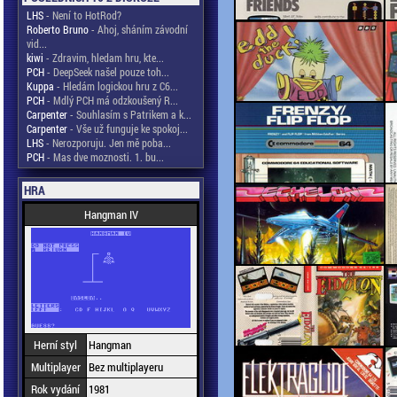
LHS
- Není to HotRod?
Roberto Bruno
- Ahoj, sháním závodní
vid...
kiwi
- Zdravim, hledam hru, kte...
PCH
- DeepSeek našel pouze toh...
Kuppa
- Hledám logickou hru z C6...
PCH
- Mdlý PCH má odzkoušený R...
Carpenter
- Souhlasím s Patrikem a k...
Carpenter
- Vše už funguje ke spokoj...
LHS
- Nerozporuju. Jen mě poba...
PCH
- Mas dve moznosti. 1. bu...
HRA
Hangman IV
Herní styl
Hangman
Multiplayer
Bez multiplayeru
Rok vydání
1981