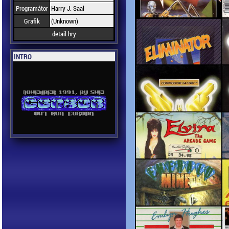
Programátor
Harry J. Saal
Grafik
(Unknown)
detail hry
INTRO