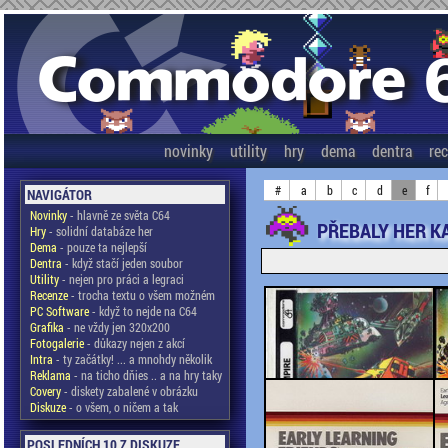
novinky
utility
hry
dema
dentra
re
#
a
b
c
d
e
f
NAVIGÁTOR
Novinky
- hlavně ze světa C64
PŘEBALY HER KA
Hry
- solidní databáze her
Dema
- pouze ta nejlepší
Dentra
- když stačí jeden soubor
Utility
- nejen pro práci a legraci
Recenze
- trocha textu o všem možném
PC Software
- když to nejde na C64
Grafika
- ne vždy jen 320x200
Fotogalerie
- důkazy nejen z akcí
Intra
- ty začátky! ... a mnohdy několik
Reklama
- na ticho dňies .. a na hry taky
Covery
- diskety zabalené v obrázku
Diskuze
- o všem, o ničem a tak
POSLEDNÍCH 10 Z DISKUZE