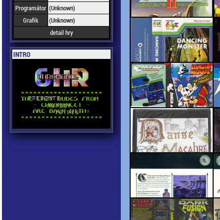
Programátor
(Unknown)
Grafik
(Unknown)
detail hry
INTRO