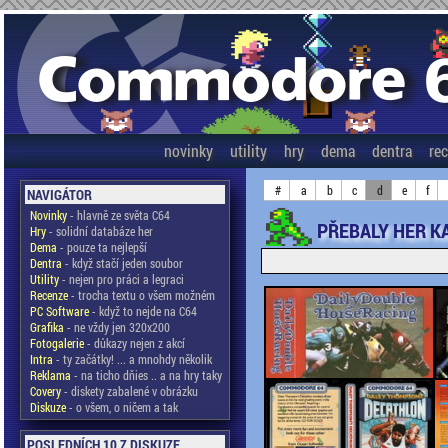
novinky
utility
hry
dema
dentra
re
#
a
b
c
d
e
f
NAVIGÁTOR
Novinky
- hlavně ze světa C64
PŘEBALY HER KA
Hry
- solidní databáze her
Dema
- pouze ta nejlepší
Dentra
- když stačí jeden soubor
Utility
- nejen pro práci a legraci
Recenze
- trocha textu o všem možném
PC Software
- když to nejde na C64
Grafika
- ne vždy jen 320x200
Fotogalerie
- důkazy nejen z akcí
Intra
- ty začátky! ... a mnohdy několik
Reklama
- na ticho dňies .. a na hry taky
Covery
- diskety zabalené v obrázku
Diskuze
- o všem, o ničem a tak
POSLEDNÍCH 10 Z DISKUZE