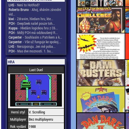
LHS
- Není to HotRod?
Roberto Bruno
- Ahoj, sháním závodní
vid...
kiwi
- Zdravim, hledam hru, kte...
PCH
- DeepSeek našel pouze toh...
Kuppa
- Hledám logickou hru z C6...
PCH
- Mdlý PCH má odzkoušený R...
Carpenter
- Souhlasím s Patrikem a k...
Carpenter
- Vše už funguje ke spokoj...
LHS
- Nerozporuju. Jen mě poba...
PCH
- Mas dve moznosti. 1. bu...
HRA
Last Duel
Herní styl
V. Scrolling
Multiplayer
Bez multiplayeru
Rok vydání
1988