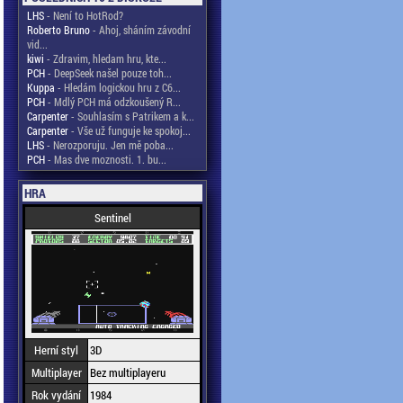
LHS
- Není to HotRod?
Roberto Bruno
- Ahoj, sháním závodní
vid...
kiwi
- Zdravim, hledam hru, kte...
PCH
- DeepSeek našel pouze toh...
Kuppa
- Hledám logickou hru z C6...
PCH
- Mdlý PCH má odzkoušený R...
Carpenter
- Souhlasím s Patrikem a k...
Carpenter
- Vše už funguje ke spokoj...
LHS
- Nerozporuju. Jen mě poba...
PCH
- Mas dve moznosti. 1. bu...
HRA
Sentinel
Herní styl
3D
Multiplayer
Bez multiplayeru
Rok vydání
1984