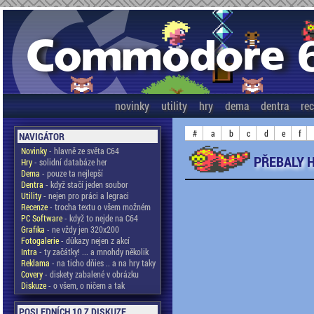
novinky
utility
hry
dema
dentra
re
#
a
b
c
d
e
f
NAVIGÁTOR
Novinky
- hlavně ze světa C64
PŘEBALY H
Hry
- solidní databáze her
Dema
- pouze ta nejlepší
Dentra
- když stačí jeden soubor
Utility
- nejen pro práci a legraci
Recenze
- trocha textu o všem možném
PC Software
- když to nejde na C64
Grafika
- ne vždy jen 320x200
Fotogalerie
- důkazy nejen z akcí
Intra
- ty začátky! ... a mnohdy několik
Reklama
- na ticho dňies .. a na hry taky
Covery
- diskety zabalené v obrázku
Diskuze
- o všem, o ničem a tak
POSLEDNÍCH 10 Z DISKUZE