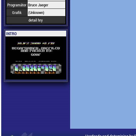
Programátor
Bruce Jaeger
Grafik
(Unknown)
detail hry
INTRO