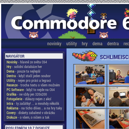
novinky
utility
hry
dema
dentra
re
SCHLIMEISC
NAVIGÁTOR
Novinky
- hlavně ze světa C64
Hry
- solidní databáze her
Dema
- pouze ta nejlepší
Dentra
- když stačí jeden soubor
Utility
- nejen pro práci a legraci
Recenze
- trocha textu o všem možném
PC Software
- když to nejde na C64
Grafika
- ne vždy jen 320x200
Fotogalerie
- důkazy nejen z akcí
Intra
- ty začátky! ... a mnohdy několik
Reklama
- na ticho dňies .. a na hry taky
Covery
- diskety zabalené v obrázku
Diskuze
- o všem, o ničem a tak
POSLEDNÍCH 10 Z DISKUZE