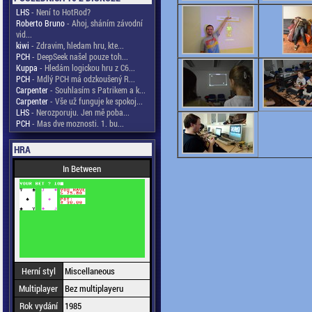
LHS
- Není to HotRod?
Roberto Bruno
- Ahoj, sháním závodní
vid...
kiwi
- Zdravim, hledam hru, kte...
PCH
- DeepSeek našel pouze toh...
Kuppa
- Hledám logickou hru z C6...
PCH
- Mdlý PCH má odzkoušený R...
Carpenter
- Souhlasím s Patrikem a k...
Carpenter
- Vše už funguje ke spokoj...
LHS
- Nerozporuju. Jen mě poba...
PCH
- Mas dve moznosti. 1. bu...
HRA
In Between
Herní styl
Miscellaneous
Multiplayer
Bez multiplayeru
Rok vydání
1985