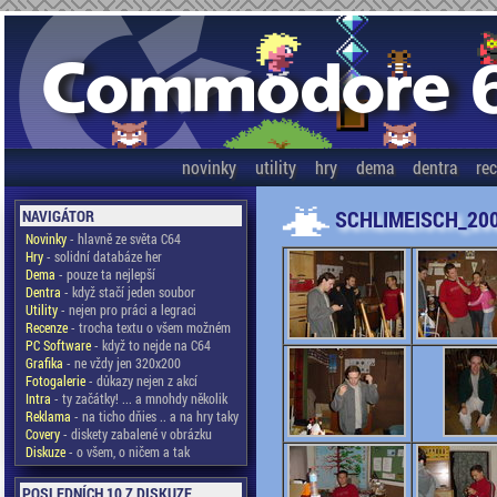
novinky
utility
hry
dema
dentra
re
SCHLIMEISCH_20
NAVIGÁTOR
Novinky
- hlavně ze světa C64
Hry
- solidní databáze her
Dema
- pouze ta nejlepší
Dentra
- když stačí jeden soubor
Utility
- nejen pro práci a legraci
Recenze
- trocha textu o všem možném
PC Software
- když to nejde na C64
Grafika
- ne vždy jen 320x200
Fotogalerie
- důkazy nejen z akcí
Intra
- ty začátky! ... a mnohdy několik
Reklama
- na ticho dňies .. a na hry taky
Covery
- diskety zabalené v obrázku
Diskuze
- o všem, o ničem a tak
POSLEDNÍCH 10 Z DISKUZE