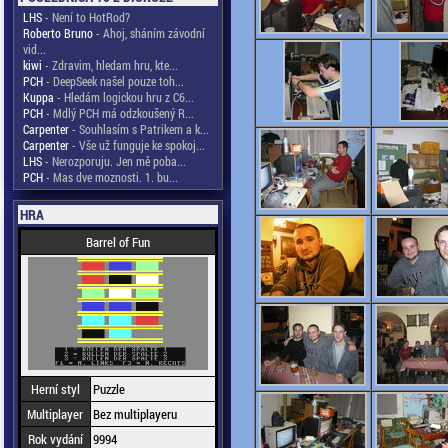
LHS
- Není to HotRod?
Roberto Bruno
- Ahoj, sháním závodní
vid...
kiwi
- Zdravim, hledam hru, kte...
PCH
- DeepSeek našel pouze toh...
Kuppa
- Hledám logickou hru z C6...
PCH
- Mdlý PCH má odzkoušený R...
Carpenter
- Souhlasím s Patrikem a k...
Carpenter
- Vše už funguje ke spokoj...
LHS
- Nerozporuju. Jen mě poba...
PCH
- Mas dve moznosti. 1. bu...
HRA
Barrel of Fun
Herní styl
Puzzle
Multiplayer
Bez multiplayeru
Rok vydání
9994