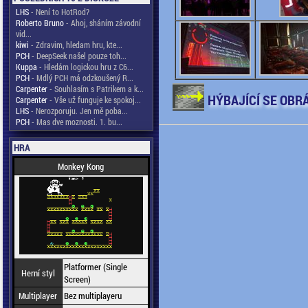
LHS
- Není to HotRod?
Roberto Bruno
- Ahoj, sháním závodní
vid...
kiwi
- Zdravim, hledam hru, kte...
PCH
- DeepSeek našel pouze toh...
Kuppa
- Hledám logickou hru z C6...
PCH
- Mdlý PCH má odzkoušený R...
Carpenter
- Souhlasím s Patrikem a k...
HÝBAJÍCÍ SE OBR
Carpenter
- Vše už funguje ke spokoj...
LHS
- Nerozporuju. Jen mě poba...
PCH
- Mas dve moznosti. 1. bu...
HRA
Monkey Kong
Platformer (Single
Herní styl
Screen)
Multiplayer
Bez multiplayeru