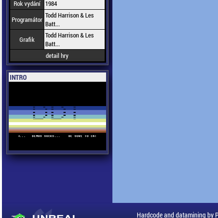
Rok vydání
1984
Todd Harrison & Les
Programátor
Batt...
Todd Harrison & Les
Grafik
Batt...
detail hry
INTRO
Hardcode and datamining by 