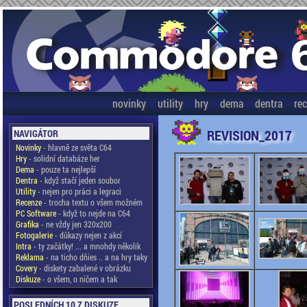
novinky
utility
hry
dema
dentra
re
REVISION_2017
NAVIGÁTOR
Novinky
- hlavně ze světa C64
Hry
- solidní databáze her
Dema
- pouze ta nejlepší
Dentra
- když stačí jeden soubor
Utility
- nejen pro práci a legraci
Recenze
- trocha textu o všem možném
PC Software
- když to nejde na C64
Grafika
- ne vždy jen 320x200
Fotogalerie
- důkazy nejen z akcí
Intra
- ty začátky! ... a mnohdy několik
Reklama
- na ticho dňies .. a na hry taky
Covery
- diskety zabalené v obrázku
Diskuze
- o všem, o ničem a tak
POSLEDNÍCH 10 Z DISKUZE