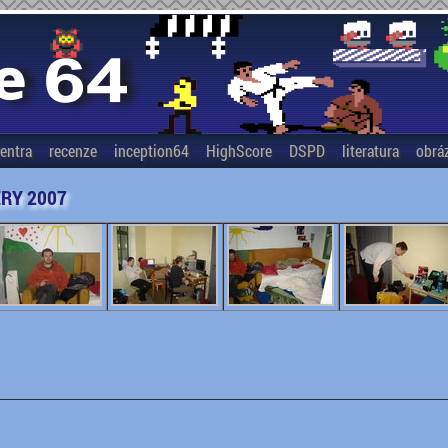
entra
recenze
inception64
HighScore
DSPD
literatura
obrá
RY 2007