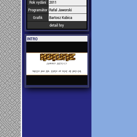
Rok vydání
2011
Programátor
Rafal Jaworski
Grafik
Bartosz Kubica
detail hry
INTRO