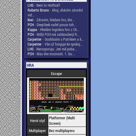
LHS
- Není to HotRod?
Roberto Bruno
- Ahoj, sháním závodní
vid...
kiwi
- Zdravim, hledam hru, kte...
PCH
- DeepSeek našel pouze toh...
Kuppa
- Hledám logickou hru z C6...
PCH
- Mdlý PCH má odzkoušený R...
Carpenter
- Souhlasím s Patrikem a k...
Carpenter
- Vše už funguje ke spokoj...
LHS
- Nerozporuju. Jen mě poba...
PCH
- Mas dve moznosti. 1. bu...
HRA
Escape
Platformer (Multi
Herní styl
Screen)
Multiplayer
Bez multiplayeru