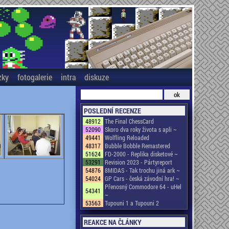
zky
fotogalerie
intra
diskuze
POSLEDNÍ RECENZE
48912
The Final ChessCard
52090
Skoro dva roky života s apli ~
49441
Wolfling Reloaded
48317
Bubble Bobble Remastered
51624
FD-2000 - Replika disketové ~
53291
Revision 2023 - Pártyreport
54876
8MIDAS - Tak trochu jiná ark ~
54024
GP Cars - česká závodní hra! ~
Přenosný Commodore 64 - uHel
54341
~
53563
Tupouni 1 a Tupouni 2
REAKCE NA ČLÁNKY