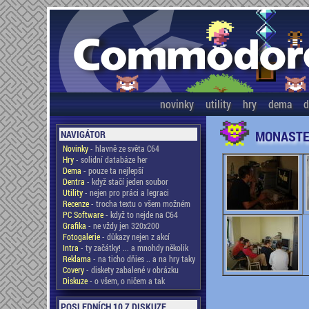
novinky
utility
hry
dema
d
MONASTE
NAVIGÁTOR
Novinky
- hlavně ze světa C64
Hry
- solidní databáze her
Dema
- pouze ta nejlepší
Dentra
- když stačí jeden soubor
Utility
- nejen pro práci a legraci
Recenze
- trocha textu o všem možném
PC Software
- když to nejde na C64
Grafika
- ne vždy jen 320x200
Fotogalerie
- důkazy nejen z akcí
Intra
- ty začátky! ... a mnohdy několik
Reklama
- na ticho dňies .. a na hry taky
Covery
- diskety zabalené v obrázku
Diskuze
- o všem, o ničem a tak
POSLEDNÍCH 10 Z DISKUZE