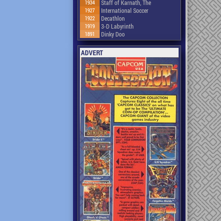
1934
Staff of Karnath, The
1927
International Soccer
1922
Decathlon
1919
3-D Labyrinth
1891
Dinky Doo
ADVERT