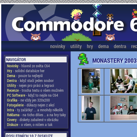
novinky
utility
hry
dema
dentra
re
MONASTERY 2003
NAVIGÁTOR
Novinky
- hlavně ze světa C64
Hry
- solidní databáze her
Dema
- pouze ta nejlepší
Dentra
- když stačí jeden soubor
Utility
- nejen pro práci a legraci
Recenze
- trocha textu o všem možném
PC Software
- když to nejde na C64
Grafika
- ne vždy jen 320x200
Fotogalerie
- důkazy nejen z akcí
Intra
- ty začátky! ... a mnohdy několik
Reklama
- na ticho dňies .. a na hry taky
Covery
- diskety zabalené v obrázku
Diskuze
- o všem, o ničem a tak
POSLEDNÍCH 10 Z DISKUZE