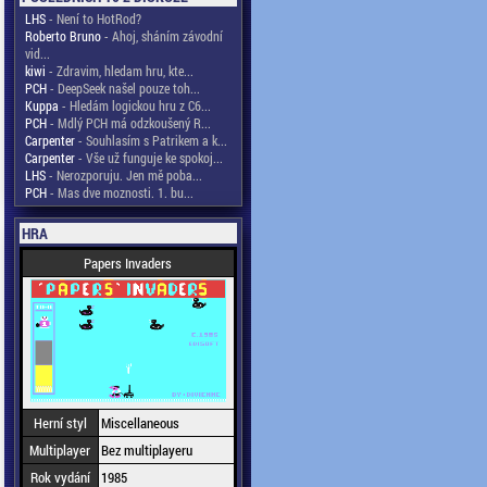
LHS
- Není to HotRod?
Roberto Bruno
- Ahoj, sháním závodní
vid...
kiwi
- Zdravim, hledam hru, kte...
PCH
- DeepSeek našel pouze toh...
Kuppa
- Hledám logickou hru z C6...
PCH
- Mdlý PCH má odzkoušený R...
Carpenter
- Souhlasím s Patrikem a k...
Carpenter
- Vše už funguje ke spokoj...
LHS
- Nerozporuju. Jen mě poba...
PCH
- Mas dve moznosti. 1. bu...
HRA
Papers Invaders
Herní styl
Miscellaneous
Multiplayer
Bez multiplayeru
Rok vydání
1985