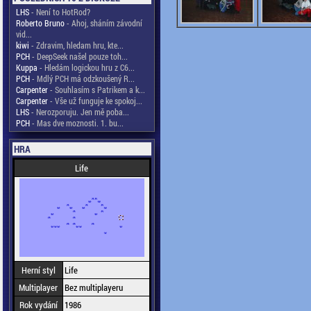
LHS
- Není to HotRod?
Roberto Bruno
- Ahoj, sháním závodní
vid...
kiwi
- Zdravim, hledam hru, kte...
PCH
- DeepSeek našel pouze toh...
Kuppa
- Hledám logickou hru z C6...
PCH
- Mdlý PCH má odzkoušený R...
Carpenter
- Souhlasím s Patrikem a k...
Carpenter
- Vše už funguje ke spokoj...
LHS
- Nerozporuju. Jen mě poba...
PCH
- Mas dve moznosti. 1. bu...
HRA
Life
Herní styl
Life
Multiplayer
Bez multiplayeru
Rok vydání
1986