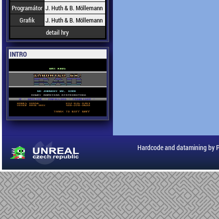
Programátor
J. Huth & B. Möllemann
Grafik
J. Huth & B. Möllemann
detail hry
INTRO
Hardcode and datamining by 