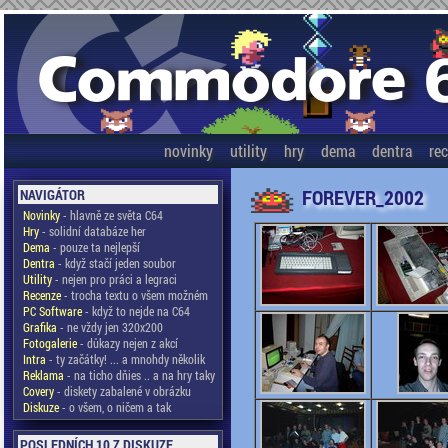
novinky
utility
hry
dema
dentra
re
FOREVER_2002
NAVIGÁTOR
Novinky
- hlavně ze světa C64
Hry
- solidní databáze her
Dema
- pouze ta nejlepší
Dentra
- když stačí jeden soubor
Utility
- nejen pro práci a legraci
Recenze
- trocha textu o všem možném
PC Software
- když to nejde na C64
Grafika
- ne vždy jen 320x200
Fotogalerie
- důkazy nejen z akcí
Intra
- ty začátky! ... a mnohdy několik
Reklama
- na ticho dňies .. a na hry taky
Covery
- diskety zabalené v obrázku
Diskuze
- o všem, o ničem a tak
POSLEDNÍCH 10 Z DISKUZE