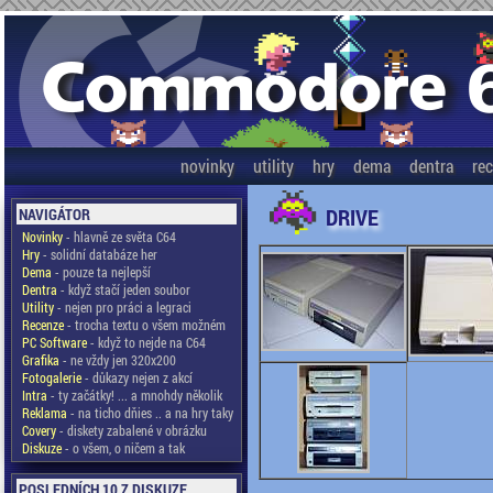
novinky
utility
hry
dema
dentra
re
DRIVE
NAVIGÁTOR
Novinky
- hlavně ze světa C64
Hry
- solidní databáze her
Dema
- pouze ta nejlepší
Dentra
- když stačí jeden soubor
Utility
- nejen pro práci a legraci
Recenze
- trocha textu o všem možném
PC Software
- když to nejde na C64
Grafika
- ne vždy jen 320x200
Fotogalerie
- důkazy nejen z akcí
Intra
- ty začátky! ... a mnohdy několik
Reklama
- na ticho dňies .. a na hry taky
Covery
- diskety zabalené v obrázku
Diskuze
- o všem, o ničem a tak
POSLEDNÍCH 10 Z DISKUZE