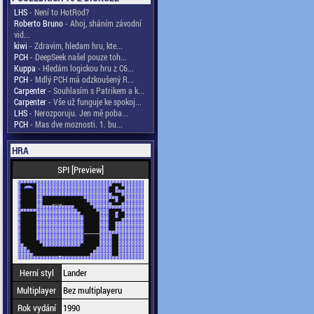
LHS
- Není to HotRod?
Roberto Bruno
- Ahoj, sháním závodní
vid...
kiwi
- Zdravim, hledam hru, kte...
PCH
- DeepSeek našel pouze toh...
Kuppa
- Hledám logickou hru z C6...
PCH
- Mdlý PCH má odzkoušený R...
Carpenter
- Souhlasím s Patrikem a k...
Carpenter
- Vše už funguje ke spokoj...
LHS
- Nerozporuju. Jen mě poba...
PCH
- Mas dve moznosti. 1. bu...
HRA
SPI [Preview]
Herní styl
Lander
Multiplayer
Bez multiplayeru
Rok vydání
1990