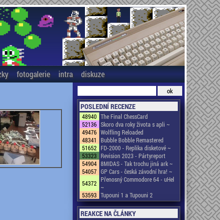
zky
fotogalerie
intra
diskuze
POSLEDNÍ RECENZE
48940
The Final ChessCard
52136
Skoro dva roky života s apli ~
49476
Wolfling Reloaded
48341
Bubble Bobble Remastered
51652
FD-2000 - Replika disketové ~
53323
Revision 2023 - Pártyreport
54904
8MIDAS - Tak trochu jiná ark ~
54057
GP Cars - česká závodní hra! ~
Přenosný Commodore 64 - uHel
54372
~
53593
Tupouni 1 a Tupouni 2
REAKCE NA ČLÁNKY