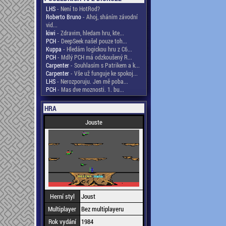
LHS
- Není to HotRod?
Roberto Bruno
- Ahoj, sháním závodní
vid...
kiwi
- Zdravim, hledam hru, kte...
PCH
- DeepSeek našel pouze toh...
Kuppa
- Hledám logickou hru z C6...
PCH
- Mdlý PCH má odzkoušený R...
Carpenter
- Souhlasím s Patrikem a k...
Carpenter
- Vše už funguje ke spokoj...
LHS
- Nerozporuju. Jen mě poba...
PCH
- Mas dve moznosti. 1. bu...
HRA
Jouste
Herní styl
Joust
Multiplayer
Bez multiplayeru
Rok vydání
1984