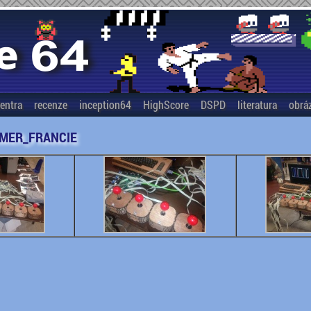
entra
recenze
inception64
HighScore
DSPD
literatura
obrá
MER_FRANCIE