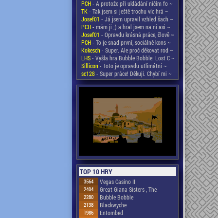
PCH
- A protože při ukládání ničím fo ~
TK
- Tak jsem si ještě trochu víc hrá ~
Josef01
- Já jsem upravil vzhled šach ~
PCH
- mám ji ;) a hral jsem na ni asi ~
Josef01
- Opravdu krásná práce, člově ~
PCH
- To je snad první, sociálně kons ~
Kokesch
- Super. Ale proč děkovat rod ~
LHS
- Vyšla hra Bubble Bobble: Lost C ~
Sillicon
- Toto je opravdu utlimátní ~
sc128
- Super práce! Děkuji. Chybí mi ~
TOP 10 HRY
3564
Vegas Casino II
2404
Great Giana Sisters , The
2280
Bubble Bobble
2138
Blackwyche
1986
Entombed