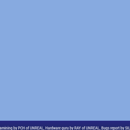
amining by PCH of UNREAL, Hardware guru by RAY of UNREAL, Bugs report by S