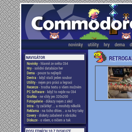
novinky
utility
hry
dema
d
RETROGA
NAVIGÁTOR
Novinky
- hlavně ze světa C64
Hry
- solidní databáze her
Dema
- pouze ta nejlepší
Dentra
- když stačí jeden soubor
Utility
- nejen pro práci a legraci
Recenze
- trocha textu o všem možném
PC Software
- když to nejde na C64
Grafika
- ne vždy jen 320x200
Fotogalerie
- důkazy nejen z akcí
Intra
- ty začátky! ... a mnohdy několik
Reklama
- na ticho dňies .. a na hry taky
Covery
- diskety zabalené v obrázku
Diskuze
- o všem, o ničem a tak
POSLEDNÍCH 10 Z DISKUZE