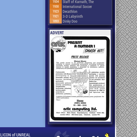
1934
Staff of Karnath, The
1930
International Soccer
1923
Decathlon
1921
3-D Labyrinth
1893
Dinky Doo
ADVERT
ILLICON of UNREAL