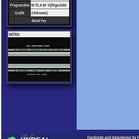
Programátor
M.Th.A.M. Vijftigschild
Grafik
(Unknown)
detail hry
INTRO
Hardcode and datamining by 