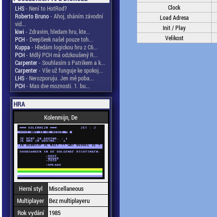
Clock
LHS
- Není to HotRod?
Roberto Bruno
- Ahoj, sháním závodní
Load Adresa
vid...
Init / Play
kiwi
- Zdravim, hledam hru, kte...
Velikost
PCH
- DeepSeek našel pouze toh...
Kuppa
- Hledám logickou hru z C6...
PCH
- Mdlý PCH má odzkoušený R...
Carpenter
- Souhlasím s Patrikem a k...
Carpenter
- Vše už funguje ke spokoj...
LHS
- Nerozporuju. Jen mě poba...
PCH
- Mas dve moznosti. 1. bu...
HRA
Kolenmijn, De
Herní styl
Miscellaneous
Multiplayer
Bez multiplayeru
Rok vydání
1985