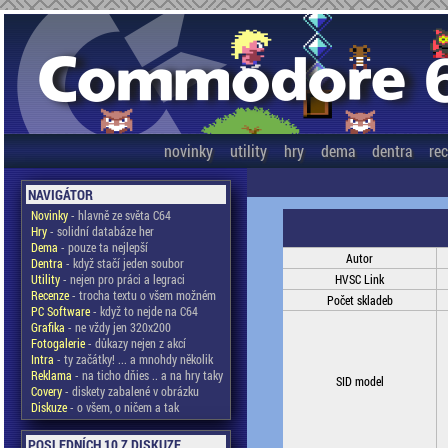
novinky
utility
hry
dema
dentra
re
NAVIGÁTOR
Novinky
- hlavně ze světa C64
Hry
- solidní databáze her
Dema
- pouze ta nejlepší
Autor
Dentra
- když stačí jeden soubor
Utility
- nejen pro práci a legraci
HVSC Link
Recenze
- trocha textu o všem možném
Počet skladeb
PC Software
- když to nejde na C64
Grafika
- ne vždy jen 320x200
Fotogalerie
- důkazy nejen z akcí
Intra
- ty začátky! ... a mnohdy několik
Reklama
- na ticho dňies .. a na hry taky
SID model
Covery
- diskety zabalené v obrázku
Diskuze
- o všem, o ničem a tak
POSLEDNÍCH 10 Z DISKUZE