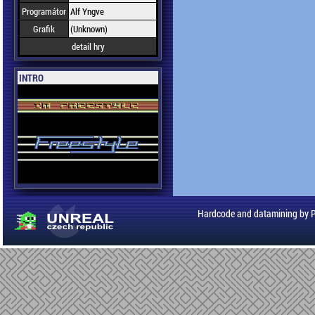
Programátor
Alf Yngve
Grafik
(Unknown)
detail hry
INTRO
Hardcode and datamining by 