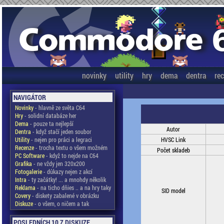
novinky
utility
hry
dema
dentra
re
NAVIGÁTOR
Novinky
- hlavně ze světa C64
Hry
- solidní databáze her
Dema
- pouze ta nejlepší
Autor
Dentra
- když stačí jeden soubor
Utility
- nejen pro práci a legraci
HVSC Link
Recenze
- trocha textu o všem možném
Počet skladeb
PC Software
- když to nejde na C64
Grafika
- ne vždy jen 320x200
Fotogalerie
- důkazy nejen z akcí
Intra
- ty začátky! ... a mnohdy několik
Reklama
- na ticho dňies .. a na hry taky
SID model
Covery
- diskety zabalené v obrázku
Diskuze
- o všem, o ničem a tak
POSLEDNÍCH 10 Z DISKUZE