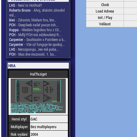
Clock
LHS
- Není to HotRod?
Roberto Bruno
- Ahoj, sháním závodní
Load Adresa
vid...
Init / Play
kiwi
- Zdravim, hledam hru, kte...
Velikost
PCH
- DeepSeek našel pouze toh...
Kuppa
- Hledám logickou hru z C6...
PCH
- Mdlý PCH má odzkoušený R...
Carpenter
- Souhlasím s Patrikem a k...
Carpenter
- Vše už funguje ke spokoj...
LHS
- Nerozporuju. Jen mě poba...
PCH
- Mas dve moznosti. 1. bu...
HRA
Hal?lsziget
Herní styl
GAC
Multiplayer
Bez multiplayeru
Rok vydání
2004