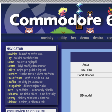
novinky
utility
hry
dema
dentra
re
NAVIGÁTOR
Novinky
- hlavně ze světa C64
Hry
- solidní databáze her
Dema
- pouze ta nejlepší
Autor
Dentra
- když stačí jeden soubor
Utility
- nejen pro práci a legraci
HVSC Link
Recenze
- trocha textu o všem možném
Počet skladeb
PC Software
- když to nejde na C64
Grafika
- ne vždy jen 320x200
Fotogalerie
- důkazy nejen z akcí
Intra
- ty začátky! ... a mnohdy několik
Reklama
- na ticho dňies .. a na hry taky
SID model
Covery
- diskety zabalené v obrázku
Diskuze
- o všem, o ničem a tak
POSLEDNÍCH 10 Z DISKUZE