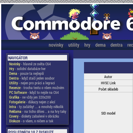
novinky
utility
hry
dema
dentra
re
NAVIGÁTOR
Novinky
- hlavně ze světa C64
Hry
- solidní databáze her
Dema
- pouze ta nejlepší
Autor
Dentra
- když stačí jeden soubor
Utility
- nejen pro práci a legraci
HVSC Link
Recenze
- trocha textu o všem možném
Počet skladeb
PC Software
- když to nejde na C64
Grafika
- ne vždy jen 320x200
Fotogalerie
- důkazy nejen z akcí
Intra
- ty začátky! ... a mnohdy několik
Reklama
- na ticho dňies .. a na hry taky
SID model
Covery
- diskety zabalené v obrázku
Diskuze
- o všem, o ničem a tak
POSLEDNÍCH 10 Z DISKUZE