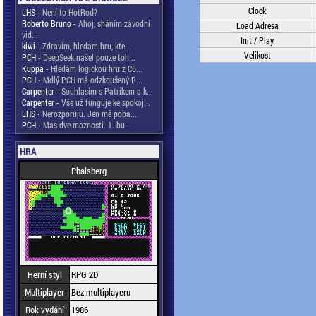
Clock
LHS
- Není to HotRod?
Roberto Bruno
- Ahoj, sháním závodní
Load Adresa
vid...
Init / Play
kiwi
- Zdravim, hledam hru, kte...
Velikost
PCH
- DeepSeek našel pouze toh...
Kuppa
- Hledám logickou hru z C6...
PCH
- Mdlý PCH má odzkoušený R...
Carpenter
- Souhlasím s Patrikem a k...
Carpenter
- Vše už funguje ke spokoj...
LHS
- Nerozporuju. Jen mě poba...
PCH
- Mas dve moznosti. 1. bu...
HRA
Phalsberg
Herní styl
RPG 2D
Multiplayer
Bez multiplayeru
Rok vydání
1986