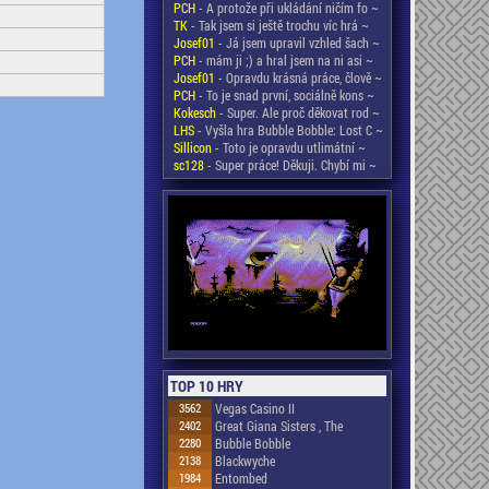
PCH
- A protože při ukládání ničím fo ~
TK
- Tak jsem si ještě trochu víc hrá ~
Josef01
- Já jsem upravil vzhled šach ~
PCH
- mám ji ;) a hral jsem na ni asi ~
Josef01
- Opravdu krásná práce, člově ~
PCH
- To je snad první, sociálně kons ~
Kokesch
- Super. Ale proč děkovat rod ~
LHS
- Vyšla hra Bubble Bobble: Lost C ~
Sillicon
- Toto je opravdu utlimátní ~
sc128
- Super práce! Děkuji. Chybí mi ~
TOP 10 HRY
3562
Vegas Casino II
2402
Great Giana Sisters , The
2280
Bubble Bobble
2138
Blackwyche
1984
Entombed