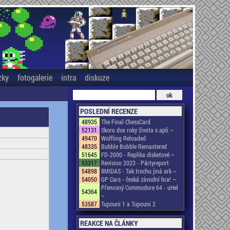
zky
fotogalerie
intra
diskuze
POSLEDNÍ RECENZE
48935
The Final ChessCard
52131
Skoro dva roky života s apli ~
49470
Wolfling Reloaded
48335
Bubble Bobble Remastered
51645
FD-2000 - Replika disketové ~
53317
Revision 2023 - Pártyreport
54898
8MIDAS - Tak trochu jiná ark ~
54050
GP Cars - česká závodní hra! ~
Přenosný Commodore 64 - uHel
54364
~
53587
Tupouni 1 a Tupouni 2
REAKCE NA ČLÁNKY