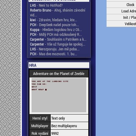
Clock
LHS
- Není to HotRod?
Roberto Bruno
- Ahoj, sháním závodní
Load Adr
vid...
Init / Pl
kiwi
- Zdravim, hledam hru, kte...
Velikos
PCH
- DeepSeek našel pouze toh...
Kuppa
- Hledám logickou hru z C6...
PCH
- Mdlý PCH má odzkoušený R...
Carpenter
- Souhlasím s Patrikem a k...
Carpenter
- Vše už funguje ke spokoj...
LHS
- Nerozporuju. Jen mě poba...
PCH
- Mas dve moznosti. 1. bu...
HRA
Adventure on the Planet of Zeeble
Herní styl
Text only
Multiplayer
Bez multiplayeru
Rok vydání
9992