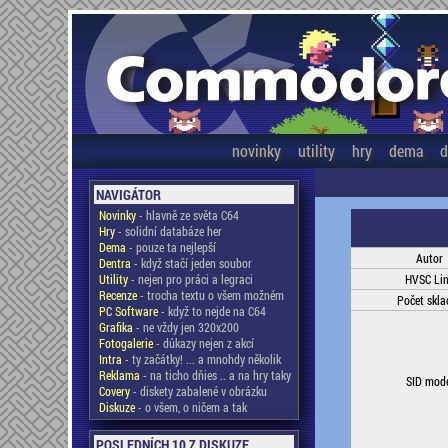
novinky
utility
hry
dema
d
NAVIGÁTOR
Novinky
- hlavně ze světa C64
Hry
- solidní databáze her
Dema
- pouze ta nejlepší
Autor
Dentra
- když stačí jeden soubor
Utility
- nejen pro práci a legraci
HVSC Li
Recenze
- trocha textu o všem možném
Počet skla
PC Software
- když to nejde na C64
Grafika
- ne vždy jen 320x200
Fotogalerie
- důkazy nejen z akcí
Intra
- ty začátky! ... a mnohdy několik
Reklama
- na ticho dňies .. a na hry taky
SID mod
Covery
- diskety zabalené v obrázku
Diskuze
- o všem, o ničem a tak
POSLEDNÍCH 10 Z DISKUZE