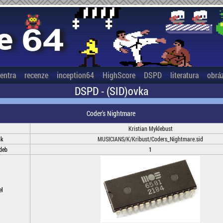
entra
recenze
inception64
HighScore
DSPD
literatura
obrá
DSPD - (SID)ovka
Coder's Nightmare
Kristian Myklebust
nk
MUSICIANS/K/Kribust/Coders_Nightmare.sid
deb
1
el