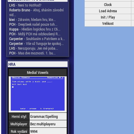
Clock
LHS
- Není to HotRod?
Roberto Bruno
- Ahoj, sháním závodní
Load Adresa
vid...
Init / Play
kiwi
- Zdravim, hledam hru, kte...
Velikost
PCH
- DeepSeek našel pouze toh...
Kuppa
- Hledám logickou hru z C6...
PCH
- Mdlý PCH má odzkoušený R...
Carpenter
- Souhlasím s Patrikem a k...
Carpenter
- Vše už funguje ke spokoj...
LHS
- Nerozporuju. Jen mě poba...
PCH
- Mas dve moznosti. 1. bu...
HRA
Medial Vowels
Herní styl
Grammar/Spelling
Multiplayer
Bez multiplayeru
Rok vydání
9994