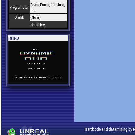
Bruce Rouse, Hin Jang,
Programátor
J...
Grafik
(None)
detail hry
INTRO
Hardcode and datamining by 