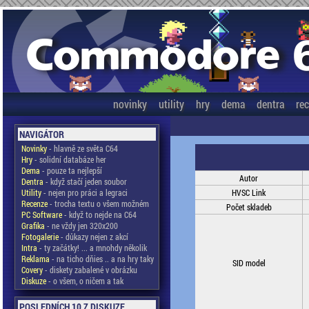
novinky
utility
hry
dema
dentra
re
NAVIGÁTOR
Novinky
- hlavně ze světa C64
Hry
- solidní databáze her
Dema
- pouze ta nejlepší
Autor
Dentra
- když stačí jeden soubor
Utility
- nejen pro práci a legraci
HVSC Link
Recenze
- trocha textu o všem možném
Počet skladeb
PC Software
- když to nejde na C64
Grafika
- ne vždy jen 320x200
Fotogalerie
- důkazy nejen z akcí
Intra
- ty začátky! ... a mnohdy několik
Reklama
- na ticho dňies .. a na hry taky
SID model
Covery
- diskety zabalené v obrázku
Diskuze
- o všem, o ničem a tak
POSLEDNÍCH 10 Z DISKUZE