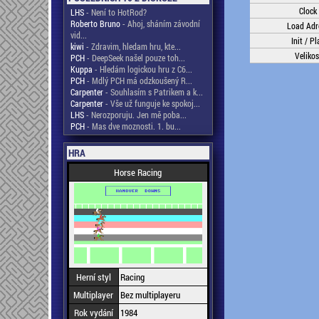
Clock
LHS
- Není to HotRod?
Roberto Bruno
- Ahoj, sháním závodní
Load Adr
vid...
Init / Pl
kiwi
- Zdravim, hledam hru, kte...
Velikos
PCH
- DeepSeek našel pouze toh...
Kuppa
- Hledám logickou hru z C6...
PCH
- Mdlý PCH má odzkoušený R...
Carpenter
- Souhlasím s Patrikem a k...
Carpenter
- Vše už funguje ke spokoj...
LHS
- Nerozporuju. Jen mě poba...
PCH
- Mas dve moznosti. 1. bu...
HRA
Horse Racing
Herní styl
Racing
Multiplayer
Bez multiplayeru
Rok vydání
1984