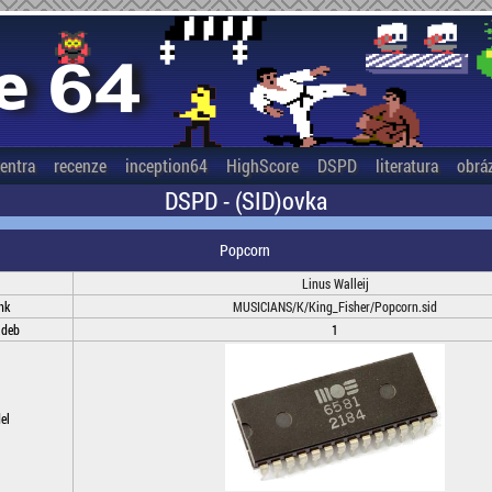
entra
recenze
inception64
HighScore
DSPD
literatura
obrá
DSPD - (SID)ovka
Popcorn
Linus Walleij
nk
MUSICIANS/K/King_Fisher/Popcorn.sid
adeb
1
el