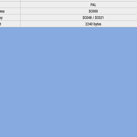
PAL
esa
$C000
ay
$C048 / $C021
t
2240 bytes