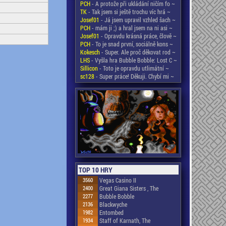
PCH
- A protože při ukládání ničím fo ~
TK
- Tak jsem si ještě trochu víc hrá ~
Josef01
- Já jsem upravil vzhled šach ~
PCH
- mám ji ;) a hral jsem na ni asi ~
Josef01
- Opravdu krásná práce, člově ~
PCH
- To je snad první, sociálně kons ~
Kokesch
- Super. Ale proč děkovat rod ~
LHS
- Vyšla hra Bubble Bobble: Lost C ~
Sillicon
- Toto je opravdu utlimátní ~
sc128
- Super práce! Děkuji. Chybí mi ~
TOP 10 HRY
3560
Vegas Casino II
2400
Great Giana Sisters , The
2277
Bubble Bobble
2136
Blackwyche
1982
Entombed
1934
Staff of Karnath, The