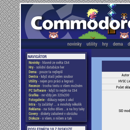
novinky
utility
hry
dema
d
NAVIGÁTOR
Novinky
- hlavně ze světa C64
Hry
- solidní databáze her
Dema
- pouze ta nejlepší
Autor
Dentra
- když stačí jeden soubor
Utility
- nejen pro práci a legraci
HVSC Li
Recenze
- trocha textu o všem možném
Počet skl
PC Software
- když to nejde na C64
Grafika
- ne vždy jen 320x200
Fotogalerie
- důkazy nejen z akcí
Intra
- ty začátky! ... a mnohdy několik
Reklama
- na ticho dňies .. a na hry taky
SID mod
Covery
- diskety zabalené v obrázku
Diskuze
- o všem, o ničem a tak
POSLEDNÍCH 10 Z DISKUZE