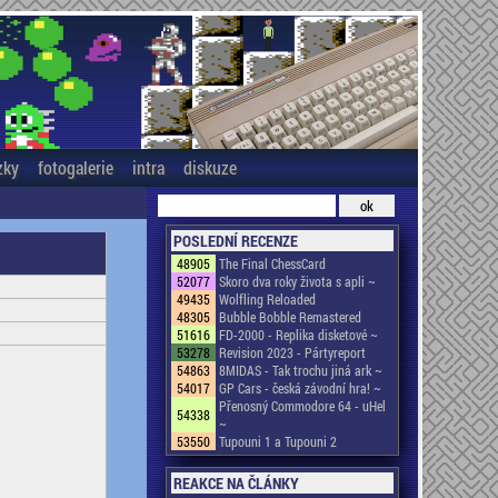
zky
fotogalerie
intra
diskuze
POSLEDNÍ RECENZE
48905
The Final ChessCard
52077
Skoro dva roky života s apli ~
49435
Wolfling Reloaded
48305
Bubble Bobble Remastered
51616
FD-2000 - Replika disketové ~
53278
Revision 2023 - Pártyreport
54863
8MIDAS - Tak trochu jiná ark ~
54017
GP Cars - česká závodní hra! ~
Přenosný Commodore 64 - uHel
54338
~
53550
Tupouni 1 a Tupouni 2
REAKCE NA ČLÁNKY