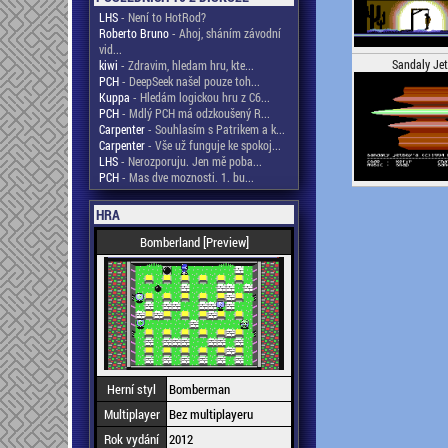
LHS
- Není to HotRod?
Roberto Bruno
- Ahoj, sháním závodní
vid...
Sandaly Je
kiwi
- Zdravim, hledam hru, kte...
PCH
- DeepSeek našel pouze toh...
Kuppa
- Hledám logickou hru z C6...
PCH
- Mdlý PCH má odzkoušený R...
Carpenter
- Souhlasím s Patrikem a k...
Carpenter
- Vše už funguje ke spokoj...
LHS
- Nerozporuju. Jen mě poba...
PCH
- Mas dve moznosti. 1. bu...
HRA
Bomberland [Preview]
Herní styl
Bomberman
Multiplayer
Bez multiplayeru
Rok vydání
2012