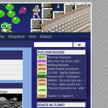
zky
fotogalerie
intra
diskuze
POSLEDNÍ RECENZE
48939
The Final ChessCard
52134
Skoro dva roky života s apli ~
49473
Wolfling Reloaded
48338
Bubble Bobble Remastered
51650
FD-2000 - Replika disketové ~
53321
Revision 2023 - Pártyreport
54904
8MIDAS - Tak trochu jiná ark ~
54055
GP Cars - česká závodní hra! ~
Přenosný Commodore 64 - uHel
54368
Origon
~
53593
Tupouni 1 a Tupouni 2
REAKCE NA ČLÁNKY