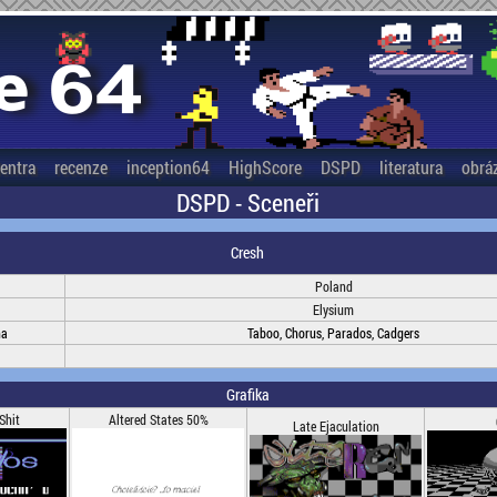
entra
recenze
inception64
HighScore
DSPD
literatura
obrá
DSPD - Sceneři
Cresh
Poland
Elysium
na
Taboo, Chorus, Parados, Cadgers
Grafika
Shit
Altered States 50%
Late Ejaculation