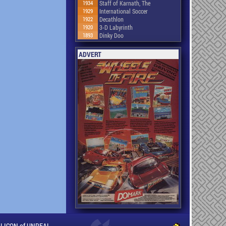
1934
Staff of Karnath, The
1929
International Soccer
1922
Decathlon
1920
3-D Labyrinth
1893
Dinky Doo
ADVERT
ILLICON of UNREAL