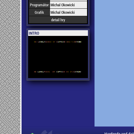
Programátor
Michal Okowicki
Grafik
Michal Okowicki
detail hry
INTRO
Hardcode and dat