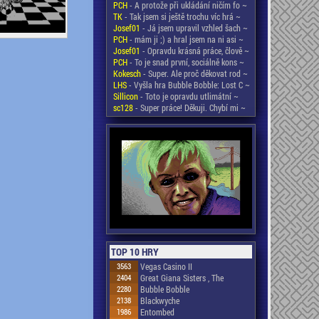
PCH
- A protože při ukládání ničím fo ~
TK
- Tak jsem si ještě trochu víc hrá ~
Josef01
- Já jsem upravil vzhled šach ~
PCH
- mám ji ;) a hral jsem na ni asi ~
Josef01
- Opravdu krásná práce, člově ~
PCH
- To je snad první, sociálně kons ~
Kokesch
- Super. Ale proč děkovat rod ~
LHS
- Vyšla hra Bubble Bobble: Lost C ~
Sillicon
- Toto je opravdu utlimátní ~
sc128
- Super práce! Děkuji. Chybí mi ~
TOP 10 HRY
3563
Vegas Casino II
2404
Great Giana Sisters , The
2280
Bubble Bobble
2138
Blackwyche
1986
Entombed