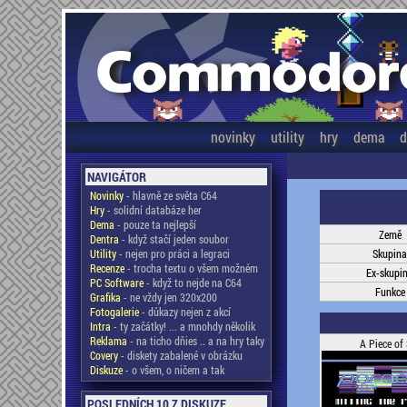
novinky
utility
hry
dema
d
NAVIGÁTOR
Novinky
- hlavně ze světa C64
Hry
- solidní databáze her
Dema
- pouze ta nejlepší
Země
Dentra
- když stačí jeden soubor
Utility
- nejen pro práci a legraci
Skupina
Recenze
- trocha textu o všem možném
Ex-skupi
PC Software
- když to nejde na C64
Funkce
Grafika
- ne vždy jen 320x200
Fotogalerie
- důkazy nejen z akcí
Intra
- ty začátky! ... a mnohdy několik
Reklama
- na ticho dňies .. a na hry taky
A Piece of 
Covery
- diskety zabalené v obrázku
Diskuze
- o všem, o ničem a tak
POSLEDNÍCH 10 Z DISKUZE