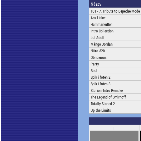
Název
101 - A Tribute to Depeche Mode
Ass Licker
Hammarkullen
Intro Collection
Jul Adolf
Mångo Jordan
Nitro #20
Obnoxious
Party
Soul
Spik i foten 2
Spik i foten 3
Starion-Intro Remake
The Legend of Smirnoff
Totally Stoned 2
Up the Limits
!