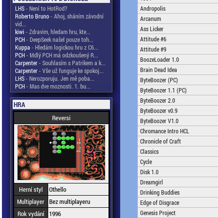
LHS
- Není to HotRod?
Andropolis
Roberto Bruno
- Ahoj, sháním závodní
Arcanum
vid...
Ass Licker
kiwi
- Zdravim, hledam hru, kte...
Attitude #6
PCH
- DeepSeek našel pouze toh...
Kuppa
- Hledám logickou hru z C6...
Attitude #9
PCH
- Mdlý PCH má odzkoušený R...
BoozeLoader 1.0
Carpenter
- Souhlasím s Patrikem a k...
Brain Dead Idea
Carpenter
- Vše už funguje ke spokoj...
LHS
- Nerozporuju. Jen mě poba...
ByteBoozer (PC)
PCH
- Mas dve moznosti. 1. bu...
ByteBoozer 1.1 (PC)
ByteBoozer 2.0
HRA
ByteBoozer v0.9
Reversi
ByteBoozer V1.0
Chromance Intro HCL
Chronicle of Craft
Classics
Cycle
Disk 1.0
Dreamgirl
Herní styl
Othello
Drinking Buddies
Multiplayer
Bez multiplayeru
Edge of Disgrace
Genesis Project
Rok vydání
1996