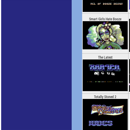
Smart Girls Hate Booze
The Latest
Totally Stoned 2