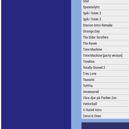
Soul
Spasmolytic
Spik i foten 2
Spik i foten 3
Starion-Intro Remake
Strange Day
The Elder Scrollers
The Raven
Time Machine
Time Machine [party version]
Timeline
Totally Stoned 2
Treu Love
Tsunami
TuttFia
Uncensored
Våra djur på Parken Zoo
Vectorball
X-Rated Intro
Zeros & Ones