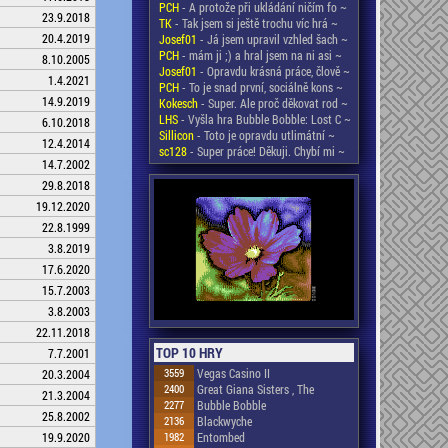
PCH
- A protože při ukládání ničím fo ~
23.9.2018
TK
- Tak jsem si ještě trochu víc hrá ~
20.4.2019
Josef01
- Já jsem upravil vzhled šach ~
PCH
- mám ji ;) a hral jsem na ni asi ~
8.10.2005
Josef01
- Opravdu krásná práce, člově ~
1.4.2021
PCH
- To je snad první, sociálně kons ~
14.9.2019
Kokesch
- Super. Ale proč děkovat rod ~
LHS
- Vyšla hra Bubble Bobble: Lost C ~
6.10.2018
Sillicon
- Toto je opravdu utlimátní ~
12.4.2014
sc128
- Super práce! Děkuji. Chybí mi ~
14.7.2002
29.8.2018
19.12.2020
22.8.1999
3.8.2019
17.6.2020
15.7.2003
3.8.2003
22.11.2018
TOP 10 HRY
7.7.2001
3559
Vegas Casino II
20.3.2004
2400
Great Giana Sisters , The
21.3.2004
2277
Bubble Bobble
25.8.2002
2136
Blackwyche
19.9.2020
1982
Entombed