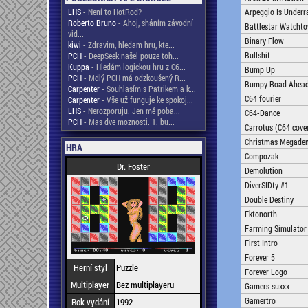
LHS
- Není to HotRod?
Arpeggio Is Underr
Roberto Bruno
- Ahoj, sháním závodní
Battlestar Watchto
vid...
Binary Flow
kiwi
- Zdravim, hledam hru, kte...
Bullshit
PCH
- DeepSeek našel pouze toh...
Kuppa
- Hledám logickou hru z C6...
Bump Up
PCH
- Mdlý PCH má odzkoušený R...
Bumpy Road Ahea
Carpenter
- Souhlasím s Patrikem a k...
C64 fourier
Carpenter
- Vše už funguje ke spokoj...
LHS
- Nerozporuju. Jen mě poba...
C64-Dance
PCH
- Mas dve moznosti. 1. bu...
Carrotus (C64 cove
Christmas Megade
HRA
Compozak
Dr. Foster
Demolution
DiverSIDty #1
Double Destiny
Ektonorth
Farming Simulator
First Intro
Forever 5
Herní styl
Puzzle
Forever Logo
Multiplayer
Bez multiplayeru
Gamers suxxx
Gamertro
Rok vydání
1992