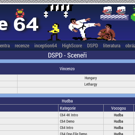
entra
recenze
inception64
HighScore
DSPD
literatura
obrá
DSPD - Sceneři
Vincenzo
Hungary
Lethargy
Hudba
Kategorie
Vocogou
C64 4K Intro
Hudba
C64 Demo
Hudba
C64 Intro
Hudba
C64 One-File Demo
Hudba