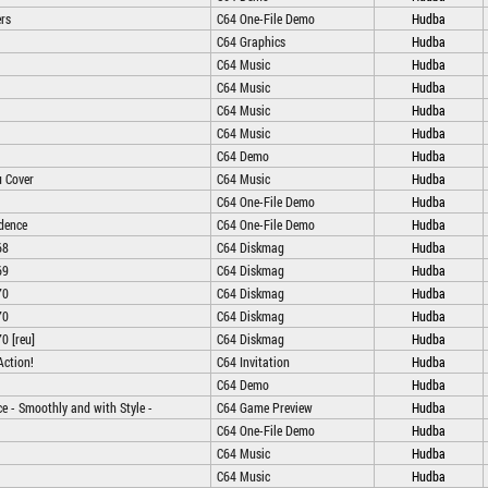
rs
C64 One-File Demo
Hudba
C64 Graphics
Hudba
C64 Music
Hudba
C64 Music
Hudba
C64 Music
Hudba
C64 Music
Hudba
C64 Demo
Hudba
u Cover
C64 Music
Hudba
C64 One-File Demo
Hudba
dence
C64 One-File Demo
Hudba
68
C64 Diskmag
Hudba
69
C64 Diskmag
Hudba
70
C64 Diskmag
Hudba
70
C64 Diskmag
Hudba
0 [reu]
C64 Diskmag
Hudba
Action!
C64 Invitation
Hudba
C64 Demo
Hudba
e - Smoothly and with Style -
C64 Game Preview
Hudba
C64 One-File Demo
Hudba
C64 Music
Hudba
C64 Music
Hudba