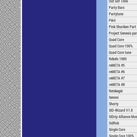
Out oof Time
Party Bars
Partytune
Péró
Pink Shuriken Part
Project Genesis par
Quad Core
Quad Core 100%
Quad Core tune
Rebels 1989
reMETA #5
reMETA #6
reMETA #7
reMETA #8
Retekegér
Semmi
Shorty
SID-Wizard V1.8
SIDrip Alliance Mus
SidRok
Single Core
Single Core 100%