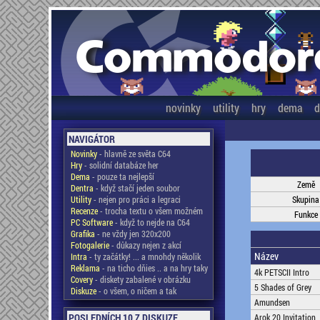
novinky
utility
hry
dema
d
NAVIGÁTOR
Novinky
- hlavně ze světa C64
Hry
- solidní databáze her
Dema
- pouze ta nejlepší
Země
Dentra
- když stačí jeden soubor
Utility
- nejen pro práci a legraci
Skupina
Recenze
- trocha textu o všem možném
Funkce
PC Software
- když to nejde na C64
Grafika
- ne vždy jen 320x200
Fotogalerie
- důkazy nejen z akcí
Název
Intra
- ty začátky! ... a mnohdy několik
Reklama
- na ticho dňies .. a na hry taky
4k PETSCII Intro
Covery
- diskety zabalené v obrázku
5 Shades of Grey
Diskuze
- o všem, o ničem a tak
Amundsen
POSLEDNÍCH 10 Z DISKUZE
Arok 20 Invitation