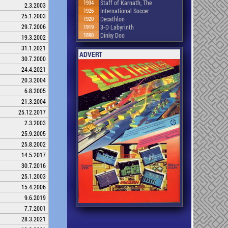
1934
Staff of Karnath, The
2.3.2003
1926
International Soccer
25.1.2003
1920
Decathlon
29.7.2006
1919
3-D Labyrinth
1890
Dinky Doo
19.3.2002
31.1.2021
ADVERT
30.7.2000
24.4.2021
20.3.2004
6.8.2005
21.3.2004
25.12.2017
2.3.2003
25.9.2005
25.8.2002
14.5.2017
30.7.2016
25.1.2003
15.4.2006
9.6.2019
7.7.2001
28.3.2021