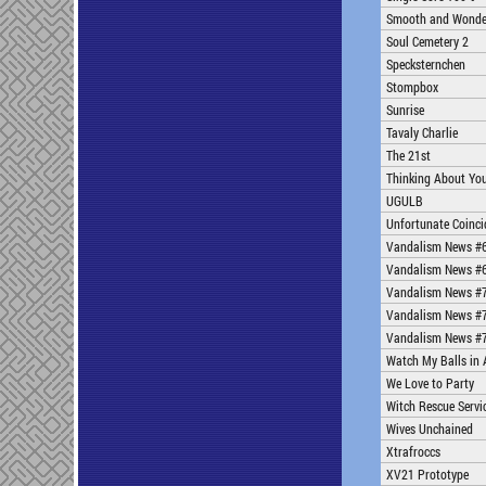
Smooth and Wonde
Soul Cemetery 2
Specksternchen
Stompbox
Sunrise
Tavaly Charlie
The 21st
Thinking About Yo
UGULB
Unfortunate Coinci
Vandalism News #
Vandalism News #
Vandalism News #
Vandalism News #
Vandalism News #7
Watch My Balls in 
We Love to Party
Witch Rescue Servic
Wives Unchained
Xtrafroccs
XV21 Prototype