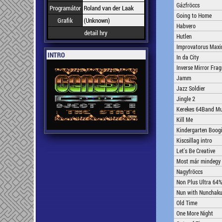
Gázfröccs
Programátor
Roland van der Laak
Going to Home
Grafik
(Unknown)
Habvero
detail hry
Hutlen
Improvatorus Max
INTRO
In da City
Inverse Mirror Fra
Jamm
Jazz Soldier
Jingle 2
Kerekes 64Band Mus
Kill Me
Kindergarten Boog
Kiscsillag intro
Let's Be Creative
Most már mindegy
Nagyfröccs
Non Plus Ultra 64
Nun with Nunchak
Old Time
One More Night