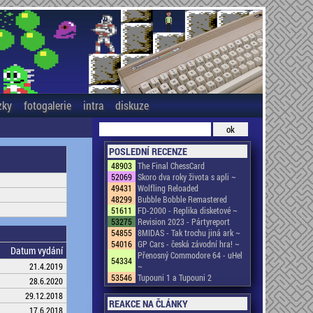
zky
fotogalerie
intra
diskuze
POSLEDNÍ RECENZE
48903
The Final ChessCard
52069
Skoro dva roky života s apli ~
49431
Wolfling Reloaded
48299
Bubble Bobble Remastered
51611
FD-2000 - Replika disketové ~
53275
Revision 2023 - Pártyreport
54855
8MIDAS - Tak trochu jiná ark ~
54016
GP Cars - česká závodní hra! ~
Datum vydání
Přenosný Commodore 64 - uHel
54334
21.4.2019
~
53546
Tupouni 1 a Tupouni 2
28.6.2020
29.12.2018
REAKCE NA ČLÁNKY
17.6.2018