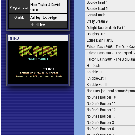
Boulderhead 4
Nick Taylor & David
Programátor
Boulderhead 5
Saun...
Conrad Dash
Grafik
Ashley Routledge
Crazy Dream 9
detail hry
Delight Boulderdash Part 1
Doughty Dan
INTRO
Eclips Dash Part B
Falcon Dash 2003 - The Dark Cav
Falcon Dash 2003 - The Legend C
Falcon Dash 2004 - The Big Dia
Hill Dash
Knibble-Eat I
Knibble-Eat II
Knibble-Eat III
Neotunes [optional neoram/geor
No One's Boulder 10
No One's Boulder 11
No One's Boulder 12
No One's Boulder 17
No One's Boulder 3
No One's Boulder 6