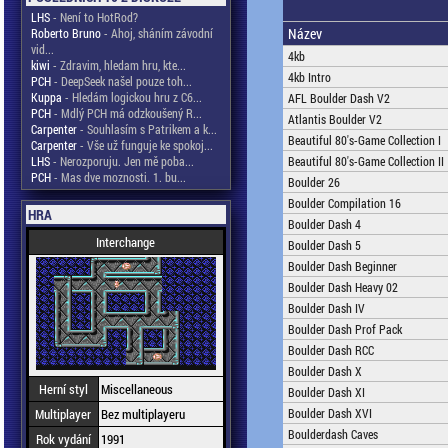
LHS
- Není to HotRod?
Název
Roberto Bruno
- Ahoj, sháním závodní
vid...
4kb
kiwi
- Zdravim, hledam hru, kte...
4kb Intro
PCH
- DeepSeek našel pouze toh...
Kuppa
- Hledám logickou hru z C6...
AFL Boulder Dash V2
PCH
- Mdlý PCH má odzkoušený R...
Atlantis Boulder V2
Carpenter
- Souhlasím s Patrikem a k...
Beautiful 80's-Game Collection I
Carpenter
- Vše už funguje ke spokoj...
LHS
- Nerozporuju. Jen mě poba...
Beautiful 80's-Game Collection II
PCH
- Mas dve moznosti. 1. bu...
Boulder 26
Boulder Compilation 16
HRA
Boulder Dash 4
Interchange
Boulder Dash 5
Boulder Dash Beginner
Boulder Dash Heavy 02
Boulder Dash IV
Boulder Dash Prof Pack
Boulder Dash RCC
Boulder Dash X
Herní styl
Miscellaneous
Boulder Dash XI
Multiplayer
Bez multiplayeru
Boulder Dash XVI
Boulderdash Caves
Rok vydání
1991