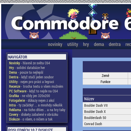
novinky
utility
hry
dema
dentra
re
NAVIGÁTOR
Novinky
- hlavně ze světa C64
Hry
- solidní databáze her
Dema
- pouze ta nejlepší
Země
Dentra
- když stačí jeden soubor
Utility
- nejen pro práci a legraci
Funkce
Recenze
- trocha textu o všem možném
PC Software
- když to nejde na C64
Grafika
- ne vždy jen 320x200
Název
Fotogalerie
- důkazy nejen z akcí
Intra
- ty začátky! ... a mnohdy několik
Boulder Dash VII
Reklama
- na ticho dňies .. a na hry taky
Boulder Dash X
Covery
- diskety zabalené v obrázku
Boulderdash 50
Diskuze
- o všem, o ničem a tak
Conrad Dash
POSLEDNÍCH 10 Z DISKUZE