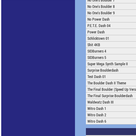
No One's Boulder 7
No One's Boulder 8
No One's Boulder 9
No Power Dash
P.E.T.E. Dash 04
Power Dash
Schlicktown 01
Shit 4KB
SIDBurners 4
SIDBurners 5
Super Mega Synth Sample II
Surprise Boulderdash
Test Dash 01
The Boulder Dash II Theme
The Final Boulder (Speed Up Vers
The Final Surprise Boulderdash
Waldwatz Dash III
Witro Dash 1
Witro Dash 2
Witro Dash 6