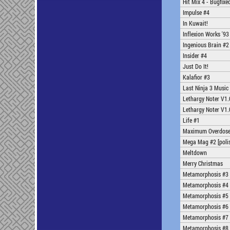
Hit Mix 4 - Bugfixe
Impulse #4
In Kuwait!
Inflexion Works '93
Ingenious Brain #2
Insider #4
Just Do It!
Kalafior #3
Last Ninja 3 Music
Lethargy Noter V1.
Lethargy Noter V1.
Life #1
Maximum Overdose 
Mega Mag #2 [poli
Meltdown
Merry Christmas
Metamorphosis #3
Metamorphosis #4
Metamorphosis #5
Metamorphosis #6
Metamorphosis #7
Metamorphosis #8