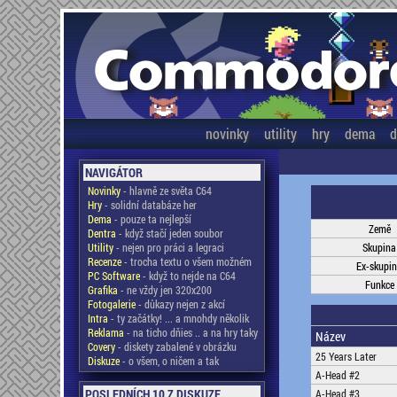
novinky
utility
hry
dema
d
NAVIGÁTOR
Novinky
- hlavně ze světa C64
Hry
- solidní databáze her
Dema
- pouze ta nejlepší
Země
Dentra
- když stačí jeden soubor
Utility
- nejen pro práci a legraci
Skupina
Recenze
- trocha textu o všem možném
Ex-skupi
PC Software
- když to nejde na C64
Funkce
Grafika
- ne vždy jen 320x200
Fotogalerie
- důkazy nejen z akcí
Intra
- ty začátky! ... a mnohdy několik
Reklama
- na ticho dňies .. a na hry taky
Název
Covery
- diskety zabalené v obrázku
25 Years Later
Diskuze
- o všem, o ničem a tak
A-Head #2
POSLEDNÍCH 10 Z DISKUZE
A-Head #3