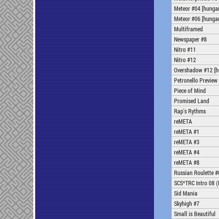
Meteor #04 [hungar
Meteor #06 [hungar
Multiframed
Newspaper #8
Nitro #11
Nitro #12
Overshadow #12 [h
Petronello Preview
Piece of Mind
Promised Land
Rap's Rythms
reMETA
reMETA #1
reMETA #3
reMETA #4
reMETA #8
Russian Roulette #
SCS*TRC Intro 08 (
Sid Mania
Skyhigh #7
Small is Beautiful