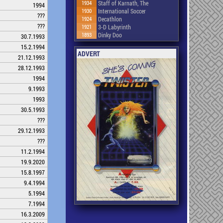
1934
Staff of Karnath, The
1994
1930
International Soccer
???
1924
Decathlon
???
1921
3-D Labyrinth
1893
Dinky Doo
30.7.1993
15.2.1994
ADVERT
21.12.1993
28.12.1993
1994
9.1993
1993
30.5.1993
???
29.12.1993
???
11.2.1994
19.9.2020
15.8.1997
9.4.1994
5.1994
7.1994
16.3.2009