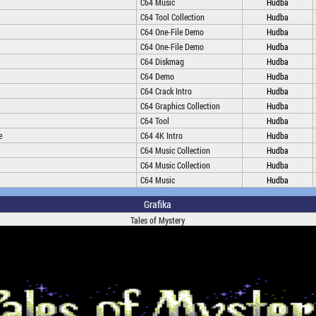
C64 Music
Hudba
C64 Tool Collection
Hudba
C64 One-File Demo
Hudba
C64 One-File Demo
Hudba
C64 Diskmag
Hudba
C64 Demo
Hudba
C64 Crack Intro
Hudba
C64 Graphics Collection
Hudba
C64 Tool
Hudba
e
C64 4K Intro
Hudba
C64 Music Collection
Hudba
C64 Music Collection
Hudba
C64 Music
Hudba
Grafika
Tales of Mystery