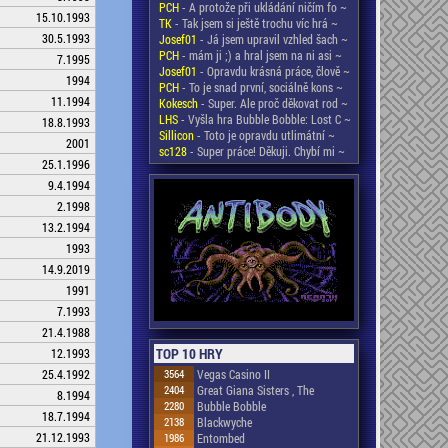
PCH
- A protože při ukládání ničím fo ~
15.10.1993
TK
- Tak jsem si ještě trochu víc hrá ~
30.5.1993
Josef01
- Já jsem upravil vzhled šach ~
PCH
- mám ji ;) a hral jsem na ni asi ~
7.1995
Josef01
- Opravdu krásná práce, člově ~
1994
PCH
- To je snad první, sociálně kons ~
11.1994
Kokesch
- Super. Ale proč děkovat rod ~
LHS
- Vyšla hra Bubble Bobble: Lost C ~
18.8.1993
Sillicon
- Toto je opravdu utlimátní ~
2001
sc128
- Super práce! Děkuji. Chybí mi ~
25.1.1996
9.4.1994
2.1998
13.2.1994
1993
14.9.2019
1991
7.1993
21.4.1988
TOP 10 HRY
12.1993
3564
Vegas Casino II
25.4.1992
2404
Great Giana Sisters , The
8.1994
2280
Bubble Bobble
18.7.1994
2138
Blackwyche
21.12.1993
1986
Entombed