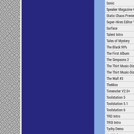
Sonic
Speaker Magazine #
Static Chaos Previ
Super-Hires Editor
Surface
Talent Intro
Tales of Mystery
The Black 99%
The First Album
The Simpsons 2
The Thirt Music-Di
The Thirt Music-Di
The Wall #3
TheMoo
Timenoter V2.0+
Toolstation 5
Toolstation 5.1
Toolstation 6
TRD Intro
TRSI Intro
Tychy Demo