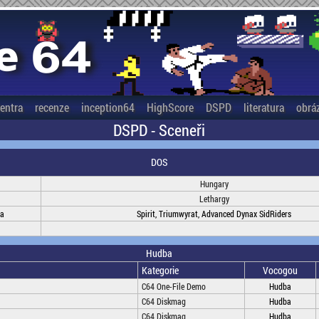
entra
recenze
inception64
HighScore
DSPD
literatura
obrá
DSPD - Sceneři
DOS
Hungary
Lethargy
na
Spirit, Triumwyrat, Advanced Dynax SidRiders
Hudba
Kategorie
Vocogou
C64 One-File Demo
Hudba
C64 Diskmag
Hudba
C64 Diskmag
Hudba