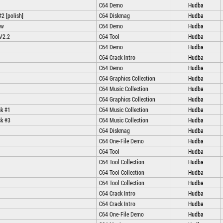
C64 Demo
Hudba
2 [polish]
C64 Diskmag
Hudba
ew
C64 Demo
Hudba
 V2.2
C64 Tool
Hudba
C64 Demo
Hudba
C64 Crack Intro
Hudba
C64 Demo
Hudba
C64 Graphics Collection
Hudba
C64 Music Collection
Hudba
C64 Graphics Collection
Hudba
sk #1
C64 Music Collection
Hudba
sk #3
C64 Music Collection
Hudba
C64 Diskmag
Hudba
C64 One-File Demo
Hudba
C64 Tool
Hudba
C64 Tool Collection
Hudba
C64 Tool Collection
Hudba
C64 Tool Collection
Hudba
C64 Crack Intro
Hudba
C64 Crack Intro
Hudba
C64 One-File Demo
Hudba