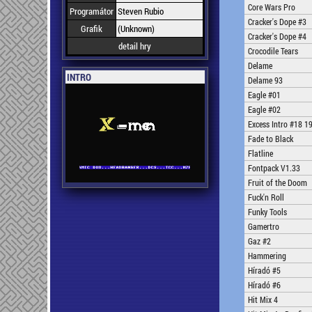
Core Wars Pro
Programátor
Steven Rubio
Cracker's Dope #3
Grafik
(Unknown)
Cracker's Dope #4
detail hry
Crocodile Tears
Delame
INTRO
Delame 93
Eagle #01
Eagle #02
Excess Intro #18 1
Fade to Black
Flatline
Fontpack V1.33
Fruit of the Doom
Fuck'n Roll
Funky Tools
Gamertro
Gaz #2
Hammering
Híradó #5
Híradó #6
Hit Mix 4