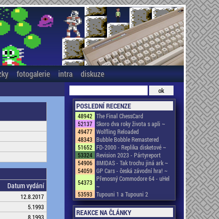
zky
fotogalerie
intra
diskuze
POSLEDNÍ RECENZE
48942
The Final ChessCard
52137
Skoro dva roky života s apli ~
49477
Wolfling Reloaded
48343
Bubble Bobble Remastered
51652
FD-2000 - Replika disketové ~
53324
Revision 2023 - Pártyreport
54906
8MIDAS - Tak trochu jiná ark ~
54059
GP Cars - česká závodní hra! ~
Přenosný Commodore 64 - uHel
54373
Datum vydání
~
53593
Tupouni 1 a Tupouni 2
12.8.2017
5.1993
REAKCE NA ČLÁNKY
8.1993