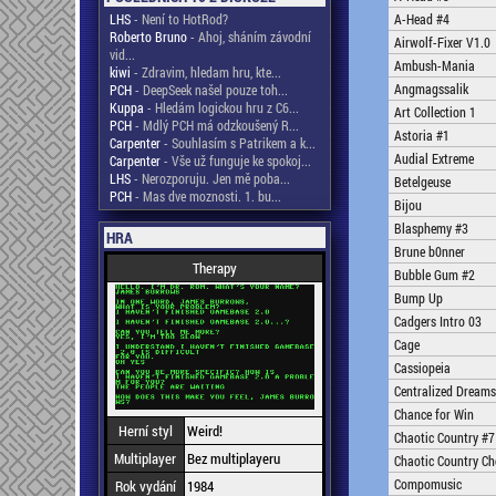
LHS
- Není to HotRod?
A-Head #4
Roberto Bruno
- Ahoj, sháním závodní
Airwolf-Fixer V1.0
vid...
Ambush-Mania
kiwi
- Zdravim, hledam hru, kte...
Angmagssalik
PCH
- DeepSeek našel pouze toh...
Kuppa
- Hledám logickou hru z C6...
Art Collection 1
PCH
- Mdlý PCH má odzkoušený R...
Astoria #1
Carpenter
- Souhlasím s Patrikem a k...
Audial Extreme
Carpenter
- Vše už funguje ke spokoj...
LHS
- Nerozporuju. Jen mě poba...
Betelgeuse
PCH
- Mas dve moznosti. 1. bu...
Bijou
Blasphemy #3
HRA
Brune b0nner
Therapy
Bubble Gum #2
Bump Up
Cadgers Intro 03
Cage
Cassiopeia
Centralized Dreams
Chance for Win
Herní styl
Weird!
Chaotic Country #7
Multiplayer
Bez multiplayeru
Chaotic Country Ch
Compomusic
Rok vydání
1984