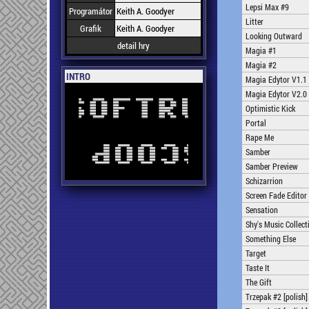
Lepsi Max #9
Programátor
Keith A. Goodyer
Litter
Grafik
Keith A. Goodyer
Looking Outward
detail hry
Magia #1
Magia #2
INTRO
Magia Edytor V1.1
Magia Edytor V2.0
Optimistic Kick
Portal
Rape Me
Samber
Samber Preview
Schizarrion
Screen Fade Editor
Sensation
Shy's Music Collect
Something Else
Target
Taste It
The Gift
Trzepak #2 [polish]