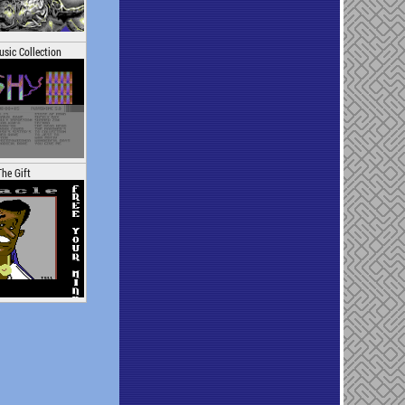
usic Collection
The Gift