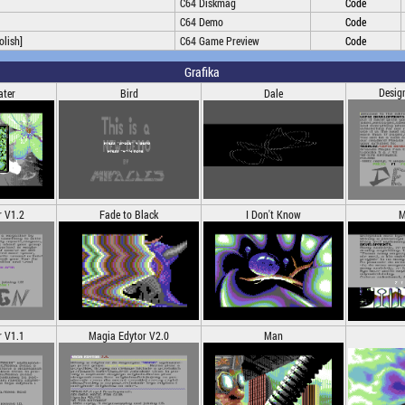
C64 Diskmag
Code
C64 Demo
Code
olish]
C64 Game Preview
Code
Grafika
Desig
ater
Bird
Dale
r V1.2
Fade to Black
I Don't Know
M
r V1.1
Magia Edytor V2.0
Man