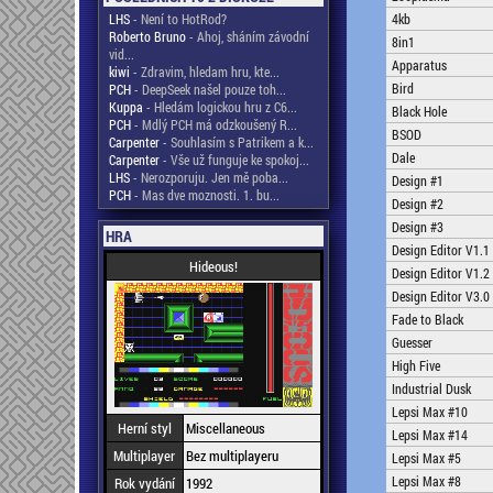
LHS
- Není to HotRod?
4kb
Roberto Bruno
- Ahoj, sháním závodní
8in1
vid...
Apparatus
kiwi
- Zdravim, hledam hru, kte...
Bird
PCH
- DeepSeek našel pouze toh...
Kuppa
- Hledám logickou hru z C6...
Black Hole
PCH
- Mdlý PCH má odzkoušený R...
BSOD
Carpenter
- Souhlasím s Patrikem a k...
Dale
Carpenter
- Vše už funguje ke spokoj...
LHS
- Nerozporuju. Jen mě poba...
Design #1
PCH
- Mas dve moznosti. 1. bu...
Design #2
Design #3
HRA
Design Editor V1.1
Hideous!
Design Editor V1.2
Design Editor V3.0
Fade to Black
Guesser
High Five
Industrial Dusk
Lepsi Max #10
Herní styl
Miscellaneous
Lepsi Max #14
Multiplayer
Bez multiplayeru
Lepsi Max #5
Lepsi Max #8
Rok vydání
1992