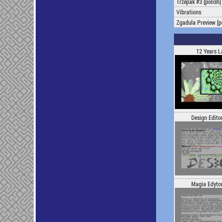
Trzepak #3 [polish]
Vibrations
Zgadula Preview [p
12 Years L
Design Edito
Magia Edyto