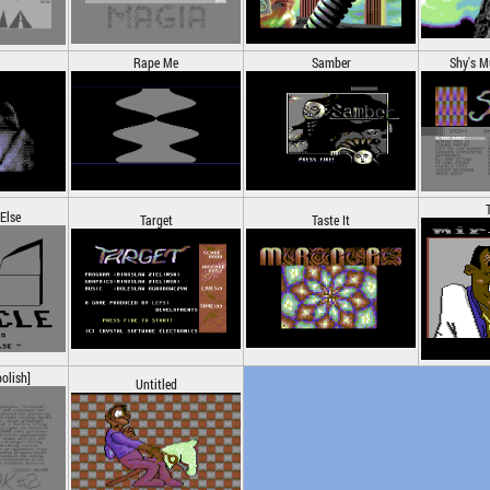
Rape Me
Samber
Shy's M
Else
Target
Taste It
olish]
Untitled