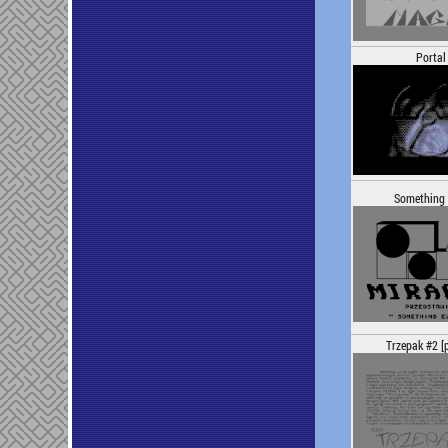
Portal
Something 
Trzepak #2 [p