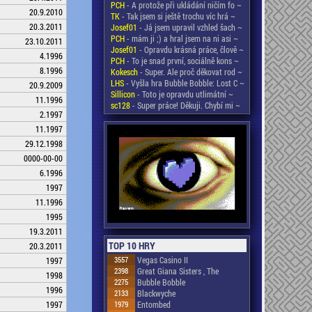
PCH
- A protože při ukládání ničím fo ~
20.9.2010
TK
- Tak jsem si ještě trochu víc hrá ~
20.3.2011
Josef01
- Já jsem upravil vzhled šach ~
PCH
- mám ji ;) a hral jsem na ni asi ~
23.10.2011
Josef01
- Opravdu krásná práce, člově ~
4.1996
PCH
- To je snad první, sociálně kons ~
8.1996
Kokesch
- Super. Ale proč děkovat rod ~
LHS
- Vyšla hra Bubble Bobble: Lost C ~
20.9.2009
Sillicon
- Toto je opravdu utlimátní ~
11.1996
sc128
- Super práce! Děkuji. Chybí mi ~
2.1997
11.1997
29.12.1998
0000-00-00
6.1996
1997
11.1996
1995
19.3.2011
TOP 10 HRY
20.3.2011
3557
Vegas Casino II
1997
2398
Great Giana Sisters , The
1998
2275
Bubble Bobble
1996
2133
Blackwyche
1997
1979
Entombed