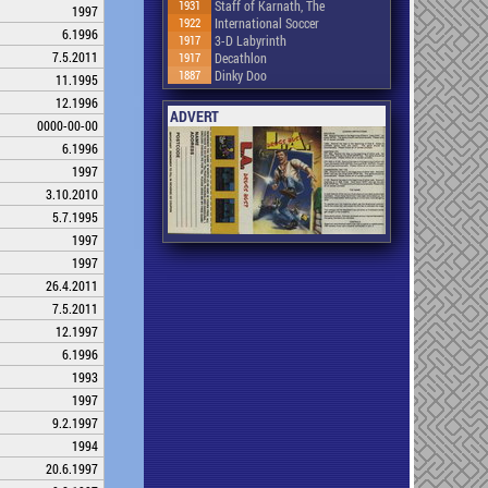
1931
Staff of Karnath, The
1997
1922
International Soccer
6.1996
1917
3-D Labyrinth
7.5.2011
1917
Decathlon
1887
Dinky Doo
11.1995
12.1996
ADVERT
0000-00-00
6.1996
1997
3.10.2010
5.7.1995
1997
1997
26.4.2011
7.5.2011
12.1997
6.1996
1993
1997
9.2.1997
1994
20.6.1997