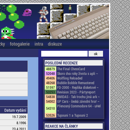
zky
fotogalerie
intra
diskuze
POSLEDNÍ RECENZE
48879
The Final ChessCard
52048
Skoro dva roky života s apli ~
49406
Wolfling Reloaded
48268
Bubble Bobble Remastered
51597
FD-2000 - Replika disketové ~
53253
Revision 2023 - Pártyreport
54838
8MIDAS - Tak trochu jiná ark ~
54002
GP Cars - česká závodní hra! ~
Přenosný Commodore 64 - uHel
54310
Datum vydání
~
53526
Tupouni 1 a Tupouni 2
19.7.2009
8.1996
REAKCE NA ČLÁNKY
23.4.2011