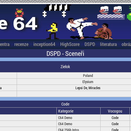
entra
recenze
inception64
HighScore
DSPD
literatura
obrá
DSPD - Sceneři
Zielok
Poland
Elysium
na
Lepsi De, Miracles
Code
Kategorie
Vocogou
C64 Demo
Code
C64 Demo
Code
C64 256b Intro
Code