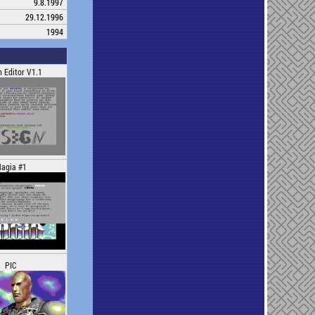
9.8.1997
29.12.1996
1994
n Editor V1.1
agia #1
PIC