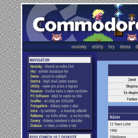
novinky
utility
hry
dema
d
NAVIGÁTOR
Novinky
- hlavně ze světa C64
Hry
- solidní databáze her
Dema
- pouze ta nejlepší
Země
Dentra
- když stačí jeden soubor
Utility
- nejen pro práci a legraci
Skupina
Recenze
- trocha textu o všem možném
Ex-skupi
PC Software
- když to nejde na C64
Funkce
Grafika
- ne vždy jen 320x200
Fotogalerie
- důkazy nejen z akcí
Intra
- ty začátky! ... a mnohdy několik
Reklama
- na ticho dňies .. a na hry taky
Název
Covery
- diskety zabalené v obrázku
12 Years Later
Diskuze
- o všem, o ničem a tak
1996
POSLEDNÍCH 10 Z DISKUZE
256plasma