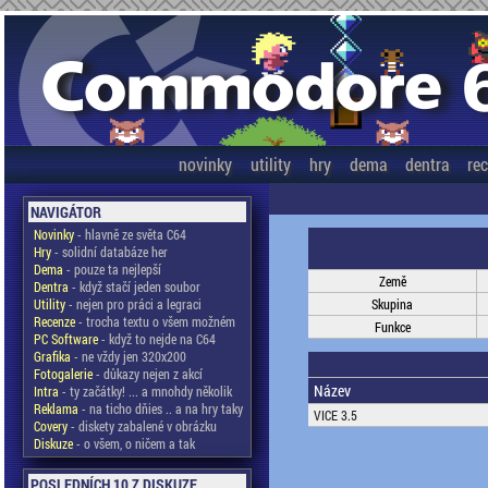
novinky
utility
hry
dema
dentra
re
NAVIGÁTOR
Novinky
- hlavně ze světa C64
Hry
- solidní databáze her
Dema
- pouze ta nejlepší
Země
Dentra
- když stačí jeden soubor
Utility
- nejen pro práci a legraci
Skupina
Recenze
- trocha textu o všem možném
Funkce
PC Software
- když to nejde na C64
Grafika
- ne vždy jen 320x200
Fotogalerie
- důkazy nejen z akcí
Název
Intra
- ty začátky! ... a mnohdy několik
Reklama
- na ticho dňies .. a na hry taky
VICE 3.5
Covery
- diskety zabalené v obrázku
Diskuze
- o všem, o ničem a tak
POSLEDNÍCH 10 Z DISKUZE