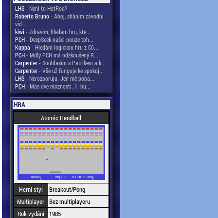
LHS
- Není to HotRod?
Roberto Bruno
- Ahoj, sháním závodní
vid...
kiwi
- Zdravim, hledam hru, kte...
PCH
- DeepSeek našel pouze toh...
Kuppa
- Hledám logickou hru z C6...
PCH
- Mdlý PCH má odzkoušený R...
Carpenter
- Souhlasím s Patrikem a k...
Carpenter
- Vše už funguje ke spokoj...
LHS
- Nerozporuju. Jen mě poba...
PCH
- Mas dve moznosti. 1. bu...
HRA
Atomic Handball
Herní styl
Breakout/Pong
Multiplayer
Bez multiplayeru
Rok vydání
1985