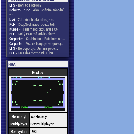
LHS
- Není to HotRod?
Roberto Bruno
- Ahoj, sháním závodní
vid...
kiwi
- Zdravim, hledam hru, kte...
PCH
- DeepSeek našel pouze toh...
Kuppa
- Hledám logickou hru z C6...
PCH
- Mdlý PCH má odzkoušený R...
Carpenter
- Souhlasím s Patrikem a k...
Carpenter
- Vše už funguje ke spokoj...
LHS
- Nerozporuju. Jen mě poba...
PCH
- Mas dve moznosti. 1. bu...
HRA
Hockey
Herní styl
Ice Hockey
Multiplayer
Bez multiplayeru
Rok vydání
1985