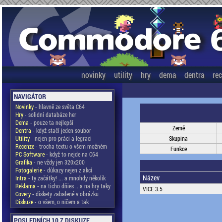
novinky
utility
hry
dema
dentra
re
NAVIGÁTOR
Novinky
- hlavně ze světa C64
Hry
- solidní databáze her
Dema
- pouze ta nejlepší
Země
Dentra
- když stačí jeden soubor
Utility
- nejen pro práci a legraci
Skupina
Recenze
- trocha textu o všem možném
Funkce
PC Software
- když to nejde na C64
Grafika
- ne vždy jen 320x200
Fotogalerie
- důkazy nejen z akcí
Název
Intra
- ty začátky! ... a mnohdy několik
Reklama
- na ticho dňies .. a na hry taky
VICE 3.5
Covery
- diskety zabalené v obrázku
Diskuze
- o všem, o ničem a tak
POSLEDNÍCH 10 Z DISKUZE