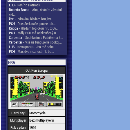
LHS
- Není to HotRod?
Roberto Bruno
- Ahoj, sháním závodní
vid...
kiwi
- Zdravim, hledam hru, kte...
PCH
- DeepSeek našel pouze toh...
Kuppa
- Hledám logickou hru z C6...
PCH
- Mdlý PCH má odzkoušený R...
Carpenter
- Souhlasím s Patrikem a k...
Carpenter
- Vše už funguje ke spokoj...
LHS
- Nerozporuju. Jen mě poba...
PCH
- Mas dve moznosti. 1. bu...
HRA
Out Run Europa
Herní styl
Motorcycle
Multiplayer
Bez multiplayeru
Rok vydání
1992