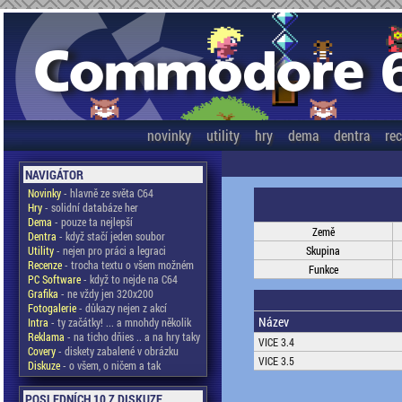
novinky
utility
hry
dema
dentra
re
NAVIGÁTOR
Novinky
- hlavně ze světa C64
Hry
- solidní databáze her
Dema
- pouze ta nejlepší
Země
Dentra
- když stačí jeden soubor
Utility
- nejen pro práci a legraci
Skupina
Recenze
- trocha textu o všem možném
Funkce
PC Software
- když to nejde na C64
Grafika
- ne vždy jen 320x200
Fotogalerie
- důkazy nejen z akcí
Název
Intra
- ty začátky! ... a mnohdy několik
Reklama
- na ticho dňies .. a na hry taky
VICE 3.4
Covery
- diskety zabalené v obrázku
VICE 3.5
Diskuze
- o všem, o ničem a tak
POSLEDNÍCH 10 Z DISKUZE