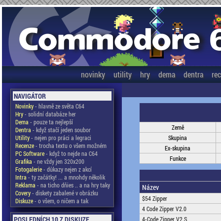
novinky
utility
hry
dema
dentra
re
NAVIGÁTOR
Novinky
- hlavně ze světa C64
Hry
- solidní databáze her
Dema
- pouze ta nejlepší
Země
Dentra
- když stačí jeden soubor
Utility
- nejen pro práci a legraci
Skupina
Recenze
- trocha textu o všem možném
Ex-skupina
PC Software
- když to nejde na C64
Funkce
Grafika
- ne vždy jen 320x200
Fotogalerie
- důkazy nejen z akcí
Intra
- ty začátky! ... a mnohdy několik
Reklama
- na ticho dňies .. a na hry taky
Název
Covery
- diskety zabalené v obrázku
$54 Zipper
Diskuze
- o všem, o ničem a tak
4 Code Zipper V2.0
POSLEDNÍCH 10 Z DISKUZE
4-Code Zipper V2.S