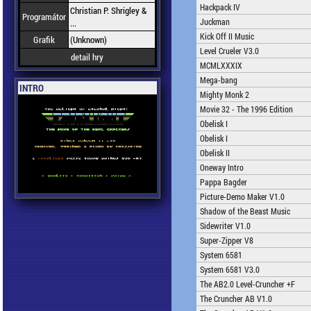
Hackpack IV
Christian P. Shrigley &
Programátor
Juckman
...
Kick Off II Music
Grafik
(Unknown)
Level Crueler V3.0
detail hry
MCMLXXXIX
Mega-bang
INTRO
Mighty Monk 2
Movie 32 - The 1996 Edition
Obelisk I
Obelisk I
Obelisk II
Oneway Intro
Pappa Bagder
Picture-Demo Maker V1.0
Shadow of the Beast Music
Sidewriter V1.0
Super-Zipper V8
System 6581
System 6581 V3.0
The AB2.0 Level-Cruncher +F
The Cruncher AB V1.0