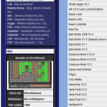
LHS
- Není to HotRod?
4Code Zipper V2.1
Roberto Bruno
- Ahoj, sháním závodní
AB V2.0 Level, Limited Edition
vid...
Beast-Link+
kiwi
- Zdravim, hledam hru, kte...
Beast-Link+
PCH
- DeepSeek našel pouze toh...
Kuppa
- Hledám logickou hru z C6...
Beast-Link/64k
PCH
- Mdlý PCH má odzkoušený R...
Beat Dis
Carpenter
- Souhlasím s Patrikem a k...
Byte Boiler 256k V1.0
Carpenter
- Vše už funguje ke spokoj...
LHS
- Nerozporuju. Jen mě poba...
Byte Boiler V1.0 (Depack Colours
PCH
- Mas dve moznosti. 1. bu...
Byte Boiler V1.1
Byte Boiler V1.3
HRA
Creatures Noter II V2.0
Bounder on the Rebound
Creatures Noter II V2.01
Creatures Noter V2.1
Dansa med Achmed
Filipin
Four Weeks
Gemwriter V2.0
Hack-Pack V1.0
Herní styl
Miscellaneous
Hack-Pack V2.0
Multiplayer
Bez multiplayeru
Hack-Pack V2.1
Hackpack III
Rok vydání
1986